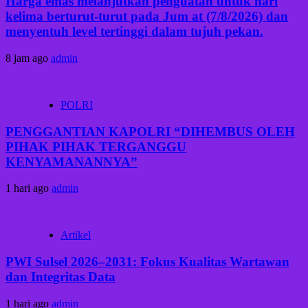
Harga emas melanjutkan penguatan untuk hari
kelima berturut-turut pada Jum at (7/8/2026) dan
menyentuh level tertinggi dalam tujuh pekan.
8 jam ago
admin
POLRI
PENGGANTIAN KAPOLRI “DIHEMBUS OLEH
PIHAK PIHAK TERGANGGU
KENYAMANANNYA”
1 hari ago
admin
Artikel
PWI Sulsel 2026–2031: Fokus Kualitas Wartawan
dan Integritas Data
1 hari ago
admin