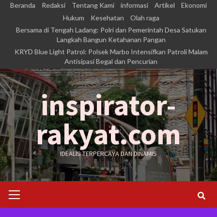
Skip
Beranda
Redaksi
Tentang Kami
informasi
Artikel
Ekonomi
to
Hukum
Kesehatan
Olah raga
Bersama di Tengah Ladang: Polri dan Pemerintah Desa Satukan
content
Langkah Bangun Ketahanan Pangan
KRYD Blue Light Patrol: Polsek Marbo Intensifkan Patroli Malam
Antisipasi Begal dan Pencurian
inspirator-
rakyat.com
IDEALIS TERPERCAYA DAN DINAMIS
Primary
Menu