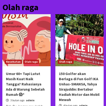
Olah raga
Kesehatan
Olah raga
Olah raga
Umur 60+ Tapi Lutut
150 Golfer akan
Masih Kuat Naik
Berlaga di Fun Golf IKA
Tangga? Rahasianya
Unhas-SMANSA, Yahya
Ada di Warung Sebelah
Sirajuddin: Bertabur
Rumah 😱*
Hadiah Motor dan Mobil
Mewah
3 bulan ago
admin
4 bulan ago
admin