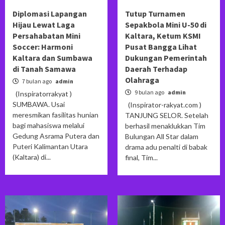
Diplomasi Lapangan
Tutup Turnamen
Hijau Lewat Laga
Sepakbola Mini U-50 di
Persahabatan Mini
Kaltara, Ketum KSMI
Soccer: Harmoni
Pusat Bangga Lihat
Kaltara dan Sumbawa
Dukungan Pemerintah
di Tanah Samawa
Daerah Terhadap
Olahraga
7 bulan ago
admin
9 bulan ago
admin
(Inspiratorrakyat )
SUMBAWA. Usai
(Inspirator-rakyat.com )
meresmikan fasilitas hunian
TANJUNG SELOR. Setelah
bagi mahasiswa melalui
berhasil menaklukkan Tim
Gedung Asrama Putera dan
Bulungan All Star dalam
Puteri Kalimantan Utara
drama adu penalti di babak
(Kaltara) di...
final, Tim...