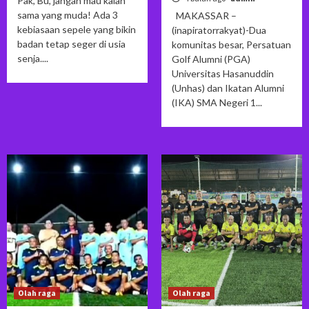
Pak, Bu, jangan mau kalah
sama yang muda! Ada 3
MAKASSAR –
kebiasaan sepele yang bikin
(inapiratorrakyat)-Dua
badan tetap seger di usia
komunitas besar, Persatuan
senja....
Golf Alumni (PGA)
Universitas Hasanuddin
(Unhas) dan Ikatan Alumni
(IKA) SMA Negeri 1...
Olah raga
Olah raga