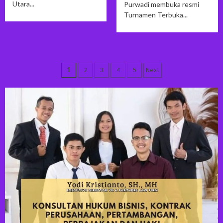
Utara...
Purwadi membuka resmi
Turnamen Terbuka...
Navigasi
1
2
3
4
5
Next
pos