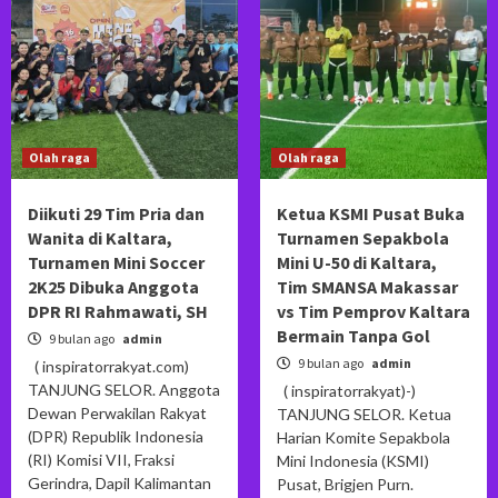
Olah raga
Olah raga
Diikuti 29 Tim Pria dan
Ketua KSMI Pusat Buka
Wanita di Kaltara,
Turnamen Sepakbola
Turnamen Mini Soccer
Mini U-50 di Kaltara,
2K25 Dibuka Anggota
Tim SMANSA Makassar
DPR RI Rahmawati, SH
vs Tim Pemprov Kaltara
Bermain Tanpa Gol
9 bulan ago
admin
9 bulan ago
admin
( inspiratorrakyat.com)
TANJUNG SELOR. Anggota
( inspiratorrakyat)-)
Dewan Perwakilan Rakyat
TANJUNG SELOR. Ketua
(DPR) Republik Indonesia
Harian Komite Sepakbola
(RI) Komisi VII, Fraksi
Mini Indonesia (KSMI)
Gerindra, Dapil Kalimantan
Pusat, Brigjen Purn.