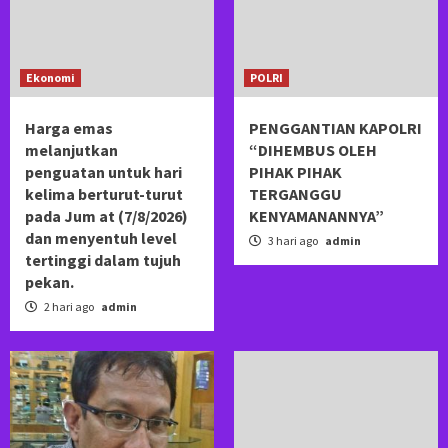
Ekonomi
POLRI
Harga emas
PENGGANTIAN KAPOLRI
melanjutkan
“DIHEMBUS OLEH
penguatan untuk hari
PIHAK PIHAK
kelima berturut-turut
TERGANGGU
pada Jum at (7/8/2026)
KENYAMANANNYA”
dan menyentuh level
3 hari ago
admin
tertinggi dalam tujuh
pekan.
2 hari ago
admin