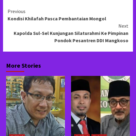
Continue
Previous
Kondisi Khilafah Pasca Pembantaian Mongol
Reading
Next
Kapolda Sul-Sel Kunjungan Silaturahmi Ke Pimpinan
Pondok Pesantren DDI Mangkoso
More Stories