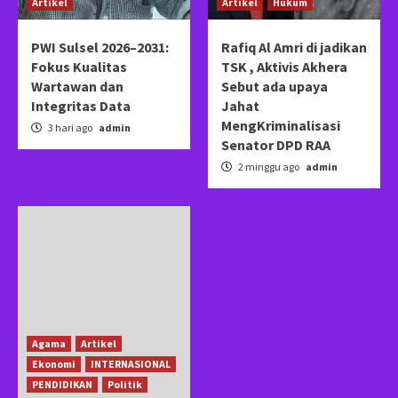
Artikel
Artikel
Hukum
PWI Sulsel 2026–2031:
Rafiq Al Amri di jadikan
Fokus Kualitas
TSK , Aktivis Akhera
Wartawan dan
Sebut ada upaya
Integritas Data
Jahat
MengKriminalisasi
3 hari ago
admin
Senator DPD RAA
2 minggu ago
admin
Agama
Artikel
Ekonomi
INTERNASIONAL
PENDIDIKAN
Politik