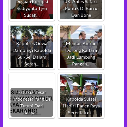
Dugaan Korupsi
JK, Anies Safari
Rudiyqnto Tjen
Politik Di Barru
Sudah…
Dan Bone
Kapolres Gowa
Mentan Amran
Dampingi Kapolda
Dorong Kaltara
Sul-Sel Dalam
Jadi Lumbung
Serah…
Pangan…
Rahasia Besar
Indonesia Yang Di
Kapolda Sulsel
Tutupi Dari
Hadiri Panen Raya
Rakyat…
Serentak di…