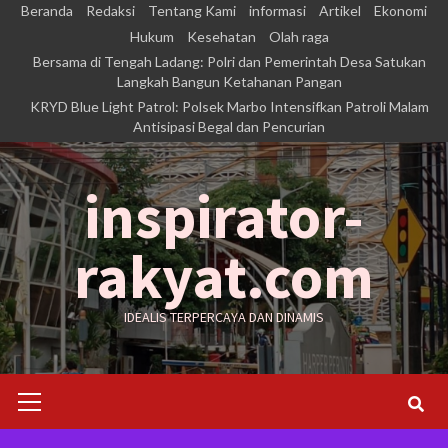
Skip
Beranda
Redaksi
Tentang Kami
informasi
Artikel
Ekonomi
to
Hukum
Kesehatan
Olah raga
Bersama di Tengah Ladang: Polri dan Pemerintah Desa Satukan
content
Langkah Bangun Ketahanan Pangan
KRYD Blue Light Patrol: Polsek Marbo Intensifkan Patroli Malam
Antisipasi Begal dan Pencurian
inspirator-
rakyat.com
IDEALIS TERPERCAYA DAN DINAMIS
Primary
Menu