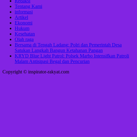
Redaksi
Tentang Kami
informasi
Artikel
Ekonomi
Hukum
Kesehatan
Olah raga
Bersama di Tengah Ladang: Polri dan Pemerintah Desa
Satukan Langkah Bangun Ketahanan Pangan
KRYD Blue Light Patrol: Polsek Marbo Intensifkan Patroli
Malam Antisipasi Begal dan Pencurian
Copyright © inspirator-rakyat.com