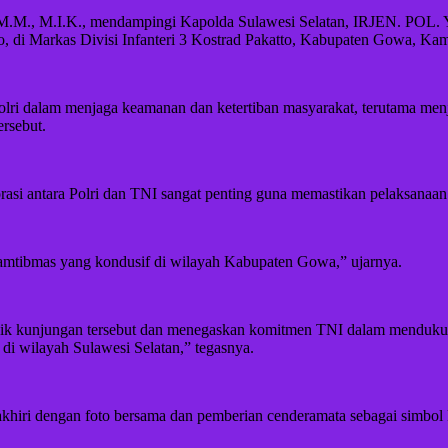
 M.M., M.I.K., mendampingi Kapolda Sulawesi Selatan, IRJEN. POL. Yu
di Markas Divisi Infanteri 3 Kostrad Pakatto, Kabupaten Gowa, Kam
olri dalam menjaga keamanan dan ketertiban masyarakat, terutama menj
ersebut.
i antara Polri dan TNI sangat penting guna memastikan pelaksanaan 
kamtibmas yang kondusif di wilayah Kabupaten Gowa,” ujarnya.
unjungan tersebut dan menegaskan komitmen TNI dalam mendukung t
di wilayah Sulawesi Selatan,” tegasnya.
iakhiri dengan foto bersama dan pemberian cenderamata sebagai simbo