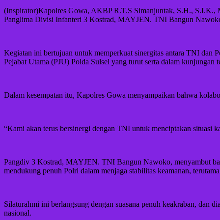
(Inspirator)Kapolres Gowa, AKBP R.T.S Simanjuntak, S.H., S.I.K.,
Panglima Divisi Infanteri 3 Kostrad, MAYJEN. TNI Bangun Nawoko, 
Kegiatan ini bertujuan untuk memperkuat sinergitas antara TNI dan P
Pejabat Utama (PJU) Polda Sulsel yang turut serta dalam kunjungan t
Dalam kesempatan itu, Kapolres Gowa menyampaikan bahwa kolaboras
“Kami akan terus bersinergi dengan TNI untuk menciptakan situasi 
Pangdiv 3 Kostrad, MAYJEN. TNI Bangun Nawoko, menyambut baik k
mendukung penuh Polri dalam menjaga stabilitas keamanan, terutama 
Silaturahmi ini berlangsung dengan suasana penuh keakraban, dan d
nasional.