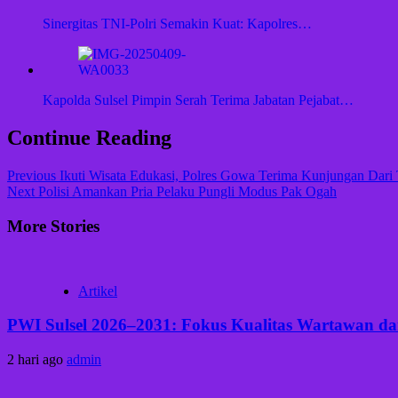
Sinergitas TNI-Polri Semakin Kuat: Kapolres…
Kapolda Sulsel Pimpin Serah Terima Jabatan Pejabat…
Continue Reading
Previous
Ikuti Wisata Edukasi, Polres Gowa Terima Kunjungan Dar
Next
Polisi Amankan Pria Pelaku Pungli Modus Pak Ogah
More Stories
Artikel
PWI Sulsel 2026–2031: Fokus Kualitas Wartawan dan
2 hari ago
admin