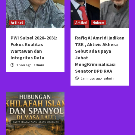
Artikel
Artikel
Hukum
PWI Sulsel 2026–2031:
Rafiq Al Amri di jadikan
Fokus Kualitas
TSK , Aktivis Akhera
Wartawan dan
Sebut ada upaya
Integritas Data
Jahat
MengKriminalisasi
3 hari ago
admin
Senator DPD RAA
2 minggu ago
admin