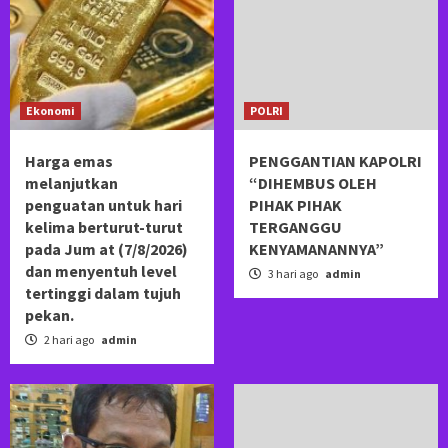
Ekonomi
POLRI
Harga emas
PENGGANTIAN KAPOLRI
melanjutkan
“DIHEMBUS OLEH
penguatan untuk hari
PIHAK PIHAK
kelima berturut-turut
TERGANGGU
pada Jum at (7/8/2026)
KENYAMANANNYA”
dan menyentuh level
3 hari ago
admin
tertinggi dalam tujuh
pekan.
2 hari ago
admin