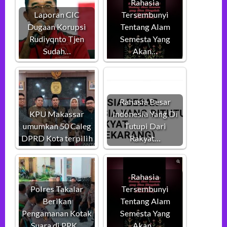
Rahasia
Laporan CIC
Tersembunyi
Dugaan Korupsi
Tentang Alam
Rudiyqnto Tjen
Semesta Yang
Sudah…
Akan…
Rahasia Besar
KPU Makassar
Indonesia Yang Di
umumkan 50 Caleg
Tutupi Dari
DPRD Kota terpilih
Rakyat…
Rahasia
Polres Takalar
Tersembunyi
Berikan
Tentang Alam
Pengamanan Kotak
Semesta Yang
Suara di PPK…
Akan…