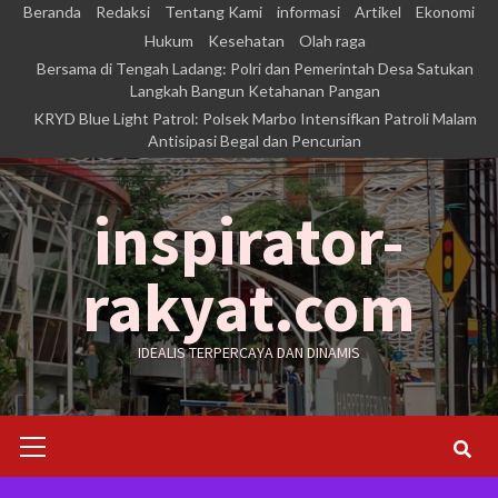
Skip
Beranda
Redaksi
Tentang Kami
informasi
Artikel
Ekonomi
to
Hukum
Kesehatan
Olah raga
Bersama di Tengah Ladang: Polri dan Pemerintah Desa Satukan
content
Langkah Bangun Ketahanan Pangan
KRYD Blue Light Patrol: Polsek Marbo Intensifkan Patroli Malam
Antisipasi Begal dan Pencurian
inspirator-
rakyat.com
IDEALIS TERPERCAYA DAN DINAMIS
Primary
Menu