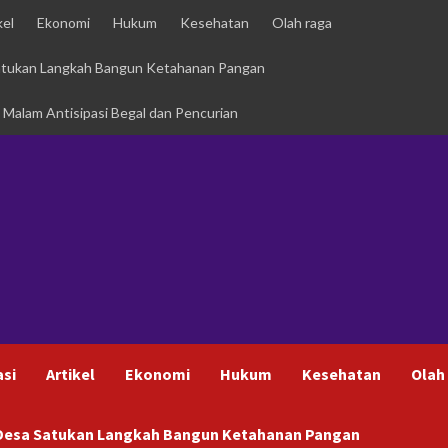
kel
Ekonomi
Hukum
Kesehatan
Olah raga
Satukan Langkah Bangun Ketahanan Pangan
i Malam Antisipasi Begal dan Pencurian
asi
Artikel
Ekonomi
Hukum
Kesehatan
Olah
h Desa Satukan Langkah Bangun Ketahanan Pangan