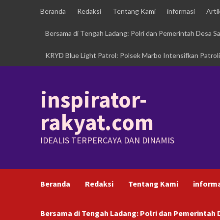
Skip
Beranda
Redaksi
Tentang Kami
informasi
Arti
to
content
Bersama di Tengah Ladang: Polri dan Pemerintah Desa 
KRYD Blue Light Patrol: Polsek Marbo Intensifkan Patrol
inspirator-
rakyat.com
IDEALIS TERPERCAYA DAN DINAMIS
Beranda
Redaksi
Tentang Kami
inform
Bersama di Tengah Ladang: Polri dan Pemerinta