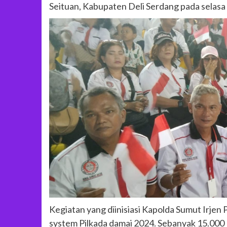
Seituan, Kabupaten Deli Serdang pada selasa
Kegiatan yang diinisiasi Kapolda Sumut Irje
system Pilkada damai 2024. Sebanyak 15.000