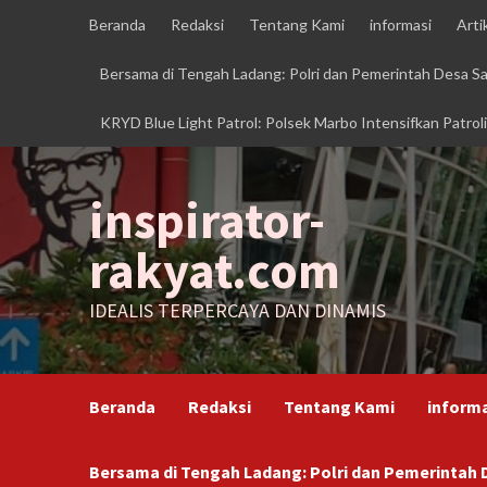
Skip
Beranda
Redaksi
Tentang Kami
informasi
Arti
to
content
Bersama di Tengah Ladang: Polri dan Pemerintah Desa 
KRYD Blue Light Patrol: Polsek Marbo Intensifkan Patrol
inspirator-
rakyat.com
IDEALIS TERPERCAYA DAN DINAMIS
Beranda
Redaksi
Tentang Kami
inform
Bersama di Tengah Ladang: Polri dan Pemerinta