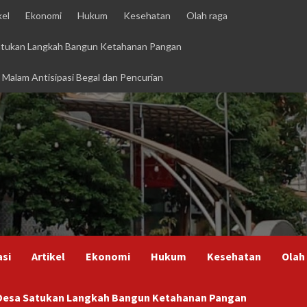
kel
Ekonomi
Hukum
Kesehatan
Olah raga
Satukan Langkah Bangun Ketahanan Pangan
i Malam Antisipasi Begal dan Pencurian
asi
Artikel
Ekonomi
Hukum
Kesehatan
Olah
h Desa Satukan Langkah Bangun Ketahanan Pangan