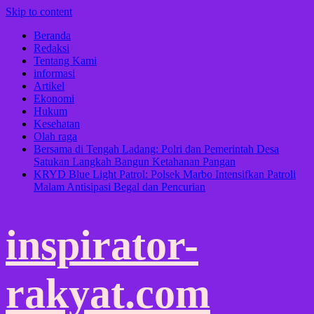
Skip to content
Beranda
Redaksi
Tentang Kami
informasi
Artikel
Ekonomi
Hukum
Kesehatan
Olah raga
Bersama di Tengah Ladang: Polri dan Pemerintah Desa
Satukan Langkah Bangun Ketahanan Pangan
KRYD Blue Light Patrol: Polsek Marbo Intensifkan Patroli
Malam Antisipasi Begal dan Pencurian
inspirator-
rakyat.com