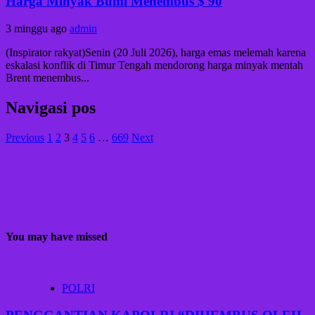
Harga Minyak Bumi Menembus $ 90
3 minggu ago
admin
(Inspirator rakyat)Senin (20 Juli 2026), harga emas melemah karena
eskalasi konflik di Timur Tengah mendorong harga minyak mentah
Brent menembus...
Navigasi pos
Previous
1
2
3
4
5
6
…
669
Next
You may have missed
POLRI