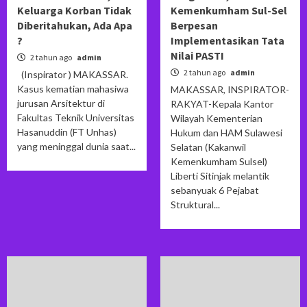
Keluarga Korban Tidak
Kemenkumham Sul-Sel
Diberitahukan, Ada Apa
Berpesan
?
Implementasikan Tata
Nilai PASTI
2 tahun ago
admin
2 tahun ago
admin
(Inspirator ) MAKASSAR.
Kasus kematian mahasiwa
MAKASSAR, INSPIRATOR-
jurusan Arsitektur di
RAKYAT-Kepala Kantor
Fakultas Teknik Universitas
Wilayah Kementerian
Hasanuddin (FT Unhas)
Hukum dan HAM Sulawesi
yang meninggal dunia saat...
Selatan (Kakanwil
Kemenkumham Sulsel)
Liberti Sitinjak melantik
sebanyuak 6 Pejabat
Struktural...