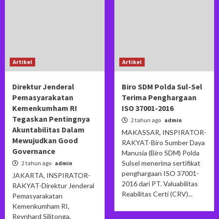
Artikel
Artikel
Direktur Jenderal
Biro SDM Polda Sul-Sel
Pemasyarakatan
Terima Penghargaan
Kemenkumham RI
ISO 37001-2016
Tegaskan Pentingnya
2 tahun ago
admin
Akuntabilitas Dalam
MAKASSAR, INSPIRATOR-
Mewujudkan Good
RAKYAT-Biro Sumber Daya
Governance
Manusia (Biro SDM) Polda
Sulsel menerima sertifikat
2 tahun ago
admin
penghargaan ISO 37001-
JAKARTA, INSPIRATOR-
2016 dari PT. Valuabilitas
RAKYAT-Direktur Jenderal
Reabilitas Certi (CRV)...
Pemasyarakatan
Kemenkumham RI,
Reynhard Silitonga,