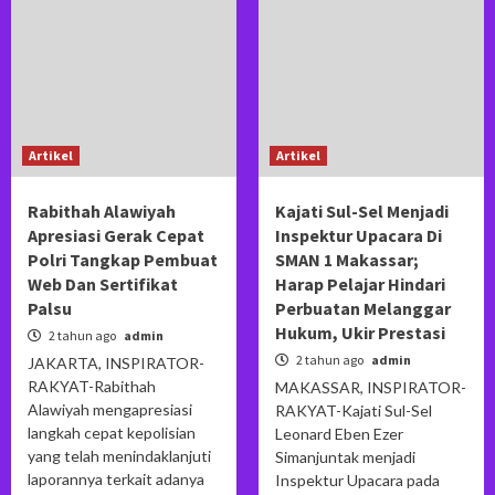
Artikel
Artikel
Rabithah Alawiyah
Kajati Sul-Sel Menjadi
Apresiasi Gerak Cepat
Inspektur Upacara Di
Polri Tangkap Pembuat
SMAN 1 Makassar;
Web Dan Sertifikat
Harap Pelajar Hindari
Palsu
Perbuatan Melanggar
Hukum, Ukir Prestasi
2 tahun ago
admin
2 tahun ago
admin
JAKARTA, INSPIRATOR-
RAKYAT-Rabithah
MAKASSAR, INSPIRATOR-
Alawiyah mengapresiasi
RAKYAT-Kajati Sul-Sel
langkah cepat kepolisian
Leonard Eben Ezer
yang telah menindaklanjuti
Simanjuntak menjadi
laporannya terkait adanya
Inspektur Upacara pada