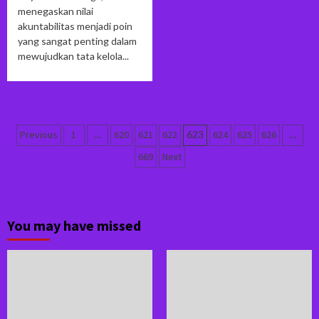
menegaskan nilai
akuntabilitas menjadi poin
yang sangat penting dalam
mewujudkan tata kelola...
Navigasi
Previous
1
…
620
621
622
623
624
625
626
…
pos
669
Next
You may have missed