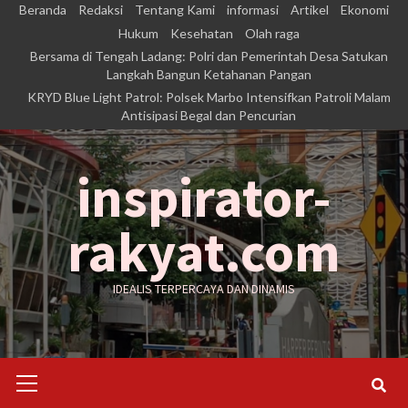
Skip
Beranda
Redaksi
Tentang Kami
informasi
Artikel
Ekonomi
to
Hukum
Kesehatan
Olah raga
Bersama di Tengah Ladang: Polri dan Pemerintah Desa Satukan
content
Langkah Bangun Ketahanan Pangan
KRYD Blue Light Patrol: Polsek Marbo Intensifkan Patroli Malam
Antisipasi Begal dan Pencurian
inspirator-
rakyat.com
IDEALIS TERPERCAYA DAN DINAMIS
Primary
Menu