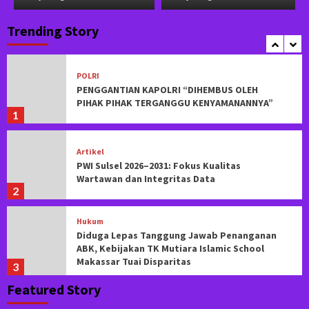
Merasa Dirugikan Rp2,75 Miliar, Sainal Lonard
Tepis Tudingan Makelar Lahan di Tello Baru
Trending Story
5
POLRI
PENGGANTIAN KAPOLRI “DIHEMBUS OLEH
PIHAK PIHAK TERGANGGU KENYAMANANNYA”
1
Artikel
PWI Sulsel 2026–2031: Fokus Kualitas
Wartawan dan Integritas Data
2
Hukum
Diduga Lepas Tanggung Jawab Penanganan
ABK, Kebijakan TK Mutiara Islamic School
Makassar Tuai Disparitas
3
Featured Story
Pemerintahan