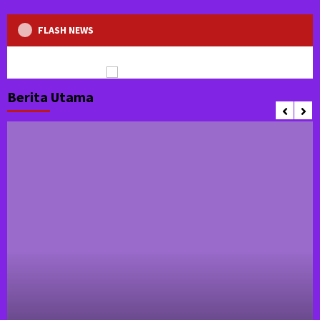
FLASH NEWS
Berita Utama
NANNYA”
PWI Sulsel 2026–2031: Fokus Kualitas Wartawan