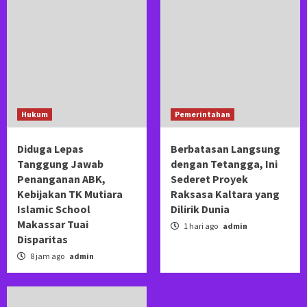
ABK, Kebijakan TK Mutiara Islamic School
Makassar Tuai Disparitas
3
Pemerintahan
Berbatasan Langsung dengan Tetangga, Ini
Sederet Proyek Raksasa Kaltara yang Dilirik
Dunia
4
Hukum
Pemerintahan
Hukum
Diduga Lepas
Berbatasan Langsung
Merasa Dirugikan Rp2,75 Miliar, Sainal Lonard
Tanggung Jawab
dengan Tetangga, Ini
Tepis Tudingan Makelar Lahan di Tello Baru
5
Penanganan ABK,
Sederet Proyek
Kebijakan TK Mutiara
Raksasa Kaltara yang
Islamic School
Dilirik Dunia
Makassar Tuai
1 hari ago
admin
Disparitas
8 jam ago
admin