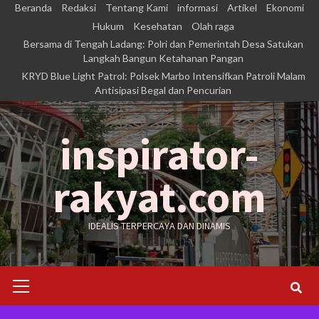
Skip
Beranda
Redaksi
Tentang Kami
informasi
Artikel
Ekonomi
to
Hukum
Kesehatan
Olah raga
Bersama di Tengah Ladang: Polri dan Pemerintah Desa Satukan
content
Langkah Bangun Ketahanan Pangan
KRYD Blue Light Patrol: Polsek Marbo Intensifkan Patroli Malam
Antisipasi Begal dan Pencurian
inspirator-
rakyat.com
IDEALIS TERPERCAYA DAN DINAMIS
Primary
Menu