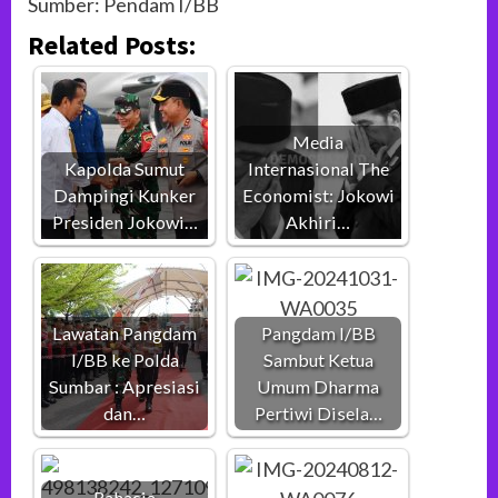
Sumber: Pendam I/BB
Related Posts:
Media
Kapolda Sumut
Internasional The
Dampingi Kunker
Economist: Jokowi
Presiden Jokowi…
Akhiri…
Lawatan Pangdam
Pangdam I/BB
I/BB ke Polda
Sambut Ketua
Sumbar : Apresiasi
Umum Dharma
dan…
Pertiwi Disela…
Rahasia