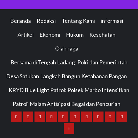
Beranda
Redaksi
Tentang Kami
informasi
Artikel
Ekonomi
Hukum
Kesehatan
Olah raga
Bersama di Tengah Ladang: Polri dan Pemerintah
Desa Satukan Langkah Bangun Ketahanan Pangan
KRYD Blue Light Patrol: Polsek Marbo Intensifkan
Patroli Malam Antisipasi Begal dan Pencurian
Beranda
Redaksi
Tentang
informasi
Artikel
Ekonomi
Hukum
Kesehatan
Olah
Bersama
Kami
raga
di
KRYD