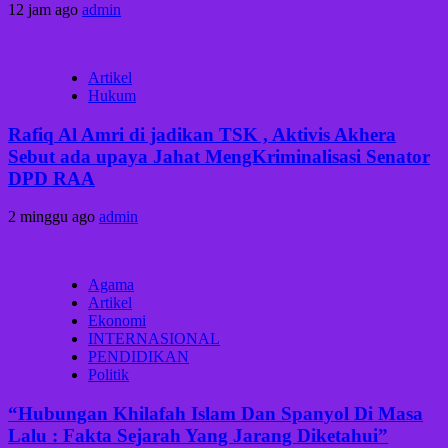
12 jam ago
admin
Artikel
Hukum
Rafiq Al Amri di jadikan TSK , Aktivis Akhera
Sebut ada upaya Jahat MengKriminalisasi Senator
DPD RAA
2 minggu ago
admin
Agama
Artikel
Ekonomi
INTERNASIONAL
PENDIDIKAN
Politik
“Hubungan Khilafah Islam Dan Spanyol Di Masa
Lalu : Fakta Sejarah Yang Jarang Diketahui”