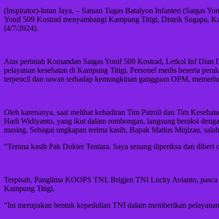
(Inspirator)-Intan Jaya, – Satuan Tugas Batalyon Infanteri (Satgas
Yonif 509 Kostrad menyambangi Kampung Titigi, Distrik Sugapa, Ka
(4/7/2024).
Atas perintah Komandan Satgas Yonif 509 Kostrad, Letkol Inf Dian De
pelayanan kesehatan di Kampung Titigi. Personel medis beserta peral
terpencil dan rawan terhadap kemungkinan gangguan OPM, memerluka
Oleh karenanya, saat melihat kehadiran Tim Patroli dan Tim Keseh
Hadi Widiyanto, yang ikut dalam rombongan, langsung beraksi deng
masing. Sebagai ungkapan terima kasih, Bapak Matius Mujizau, salah 
“Terima kasih Pak Dokter Tentara. Saya senang diperiksa dan diberi
Terpisah, Panglima KOOPS TNI, Brigjen TNI Lucky Avianto, pasca me
Kampung Titigi.
“Ini merupakan bentuk kepedulian TNI dalam memberikan pelayanan