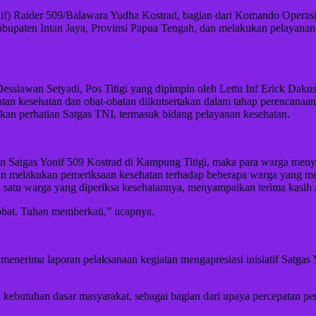
 Yonif) Raider 509/Balawara Yudha Kostrad, bagian dari Komando Oper
bupaten Intan Jaya, Provinsi Papua Tengah, dan melakukan pelayanan
ssiawan Setyadi, Pos Titigi yang dipimpin oleh Lettu Inf Erick Dakus
atan kesehatan dan obat-obatan diikutsertakan dalam tahap perencanaa
n perhatian Satgas TNI, termasuk bidang pelayanan kesehatan.
atan Satgas Yonif 509 Kostrad di Kampung Titigi, maka para warga me
an melakukan pemeriksaan kesehatan terhadap beberapa warga yang m
satu warga yang diperiksa kesehatannya, menyampaikan terima kasih at
 obat. Tuhan memberkati,” ucapnya.
nerima laporan pelaksanaan kegiatan mengapresiasi inisiatif Satgas
 kebutuhan dasar masyarakat, sebagai bagian dari upaya percepatan 