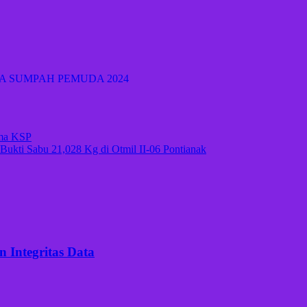
 SUMPAH PEMUDA 2024
ama KSP
kti Sabu 21,028 Kg di Otmil II-06 Pontianak
 Integritas Data