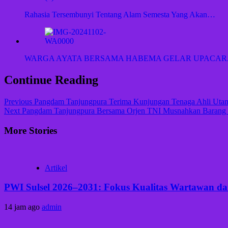
Rahasia Tersembunyi Tentang Alam Semesta Yang Akan…
WARGA AYATA BERSAMA HABEMA GELAR UPACARA
Continue Reading
Previous
Pangdam Tanjungpura Terima Kunjungan Tenaga Ahli Ut
Next
Pangdam Tanjungpura Bersama Orjen TNI Musnahkan Barang Bu
More Stories
Artikel
PWI Sulsel 2026–2031: Fokus Kualitas Wartawan dan
14 jam ago
admin