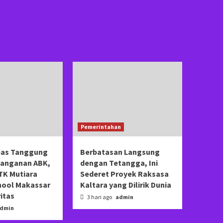
Pemerintahan
pas Tanggung
Berbatasan Langsung
anganan ABK,
dengan Tetangga, Ini
TK Mutiara
Sederet Proyek Raksasa
hool Makassar
Kaltara yang Dilirik Dunia
ritas
3 hari ago
admin
dmin