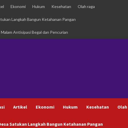
kel
Ekonomi
Hukum
Kesehatan
Olah raga
Satukan Langkah Bangun Ketahanan Pangan
i Malam Antisipasi Begal dan Pencurian
asi
Artikel
Ekonomi
Hukum
Kesehatan
Olah
h Desa Satukan Langkah Bangun Ketahanan Pangan