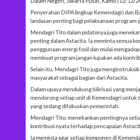
Dalam Negeri, Jakarta Pusat, Kamis (12/12/2
Penyerahan DIPA lingkup Kemendagri dan Bad
landasan penting bagi pelaksanaan program-p
Mendagri Tito dalam pidatonya juga menekan
penting dalam Astacita. Ia meminta semua ko
penggunaan energi fosil dan mulai mengadop
membuat program jangan lupakan ada kontrib
Selain itu, Mendagri Tito juga menginstruksi
masyarakat sebagai bagian dari Astacita.
Dalam upaya mendukung hilirisasi yang menjadi
mendorong setiap unit di Kemendagri untuk 
yang sedang difokuskan pemerintah.
Mendagri Tito, menekankan pentingnya setia
kontribusi nyata terhadap pencapaian Astacit
Ia meminta agar setiap komponen di Kemenda