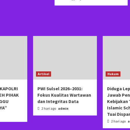
Artikel
Hukum
KAPOLRI
PWI Sulsel 2026–2031:
Diduga Le
EH PIHAK
Fokus Kualitas Wartawan
Jawab Pen
NGGU
dan Integritas Data
Kebijakan 
YA”
Islamic Sc
2 hari ago
admin
Tuai Dispa
2 hari ago
a