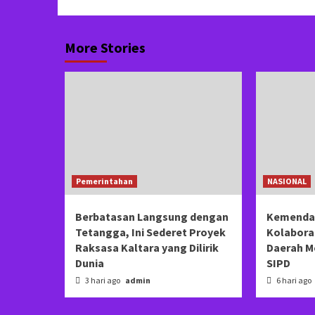
More Stories
Pemerintahan
NASIONAL
Berbatasan Langsung dengan
Kemendag
Tetangga, Ini Sederet Proyek
Kolaboras
Raksasa Kaltara yang Dilirik
Daerah Me
Dunia
SIPD
3 hari ago
admin
6 hari ago