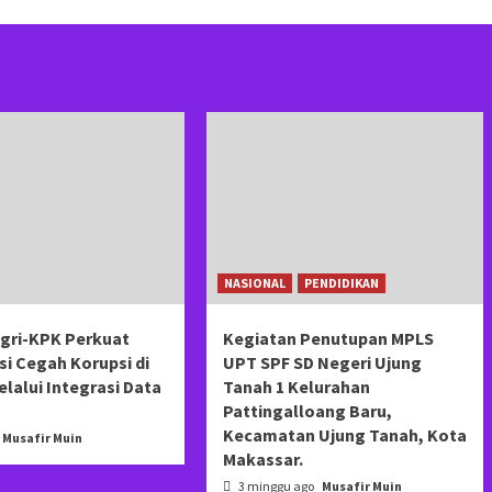
NASIONAL
PENDIDIKAN
ri-KPK Perkuat
Kegiatan Penutupan MPLS
i Cegah Korupsi di
UPT SPF SD Negeri Ujung
lalui Integrasi Data
Tanah 1 Kelurahan
Pattingalloang Baru,
Kecamatan Ujung Tanah, Kota
Musafir Muin
Makassar.
3 minggu ago
Musafir Muin