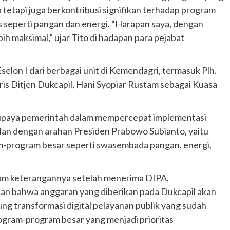
tetapi juga berkontribusi signifikan terhadap program
is seperti pangan dan energi. “Harapan saya, dengan
ebih maksimal,” ujar Tito di hadapan para pejabat
Eselon I dari berbagai unit di Kemendagri, termasuk Plh.
ris Ditjen Dukcapil, Hani Syopiar Rustam sebagai Kuasa
 upaya pemerintah dalam mempercepat implementasi
alan dengan arahan Presiden Prabowo Subianto, yaitu
m-program besar seperti swasembada pangan, energi,
alam keterangannya setelah menerima DIPA,
n bahwa anggaran yang diberikan pada Dukcapil akan
g transformasi digital pelayanan publik yang sudah
rogram-program besar yang menjadi prioritas