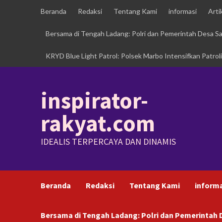
Skip
Beranda
Redaksi
Tentang Kami
informasi
Arti
to
content
Bersama di Tengah Ladang: Polri dan Pemerintah Desa 
KRYD Blue Light Patrol: Polsek Marbo Intensifkan Patrol
inspirator-
rakyat.com
IDEALIS TERPERCAYA DAN DINAMIS
Beranda
Redaksi
Tentang Kami
inform
Bersama di Tengah Ladang: Polri dan Pemerinta