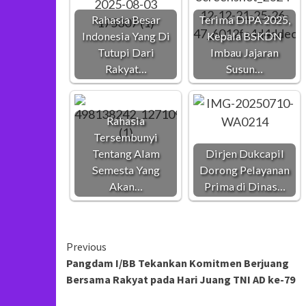
Rahasia Besar
Terima DIPA 2025,
Indonesia Yang Di
Kepala BSKDN
Tutupi Dari
Imbau Jajaran
Rakyat…
Susun…
Rahasia
Tersembunyi
Tentang Alam
Dirjen Dukcapil
Semesta Yang
Dorong Pelayanan
Akan…
Prima di Dinas…
Continue
Previous
Pangdam I/BB Tekankan Komitmen Berjuang
Reading
Bersama Rakyat pada Hari Juang TNI AD ke-79