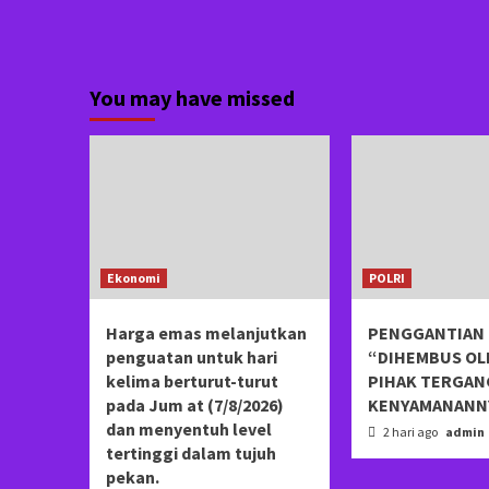
You may have missed
Ekonomi
POLRI
Harga emas melanjutkan
PENGGANTIAN 
penguatan untuk hari
“DIHEMBUS OL
kelima berturut-turut
PIHAK TERGA
pada Jum at (7/8/2026)
KENYAMANANN
dan menyentuh level
2 hari ago
admin
tertinggi dalam tujuh
pekan.