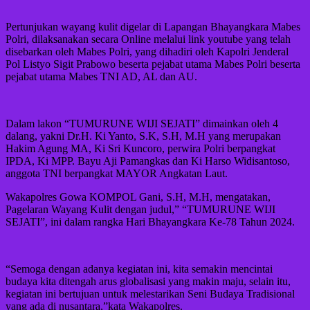
Pertunjukan wayang kulit digelar di Lapangan Bhayangkara Mabes
Polri, dilaksanakan secara Online melalui link youtube yang telah
disebarkan oleh Mabes Polri, yang dihadiri oleh Kapolri Jenderal
Pol Listyo Sigit Prabowo beserta pejabat utama Mabes Polri beserta
pejabat utama Mabes TNI AD, AL dan AU.
Dalam lakon “TUMURUNE WIJI SEJATI” dimainkan oleh 4
dalang, yakni Dr.H. Ki Yanto, S.K, S.H, M.H yang merupakan
Hakim Agung MA, Ki Sri Kuncoro, perwira Polri berpangkat
IPDA, Ki MPP. Bayu Aji Pamangkas dan Ki Harso Widisantoso,
anggota TNI berpangkat MAYOR Angkatan Laut.
Wakapolres Gowa KOMPOL Gani, S.H, M.H, mengatakan,
Pagelaran Wayang Kulit dengan judul,” “TUMURUNE WIJI
SEJATI”, ini dalam rangka Hari Bhayangkara Ke-78 Tahun 2024.
“Semoga dengan adanya kegiatan ini, kita semakin mencintai
budaya kita ditengah arus globalisasi yang makin maju, selain itu,
kegiatan ini bertujuan untuk melestarikan Seni Budaya Tradisional
yang ada di nusantara,”kata Wakapolres.