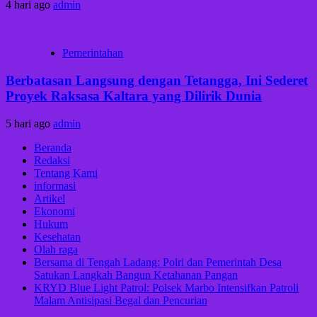
4 hari ago
admin
Pemerintahan
Berbatasan Langsung dengan Tetangga, Ini Sederet
Proyek Raksasa Kaltara yang Dilirik Dunia
5 hari ago
admin
Beranda
Redaksi
Tentang Kami
informasi
Artikel
Ekonomi
Hukum
Kesehatan
Olah raga
Bersama di Tengah Ladang: Polri dan Pemerintah Desa
Satukan Langkah Bangun Ketahanan Pangan
KRYD Blue Light Patrol: Polsek Marbo Intensifkan Patroli
Malam Antisipasi Begal dan Pencurian