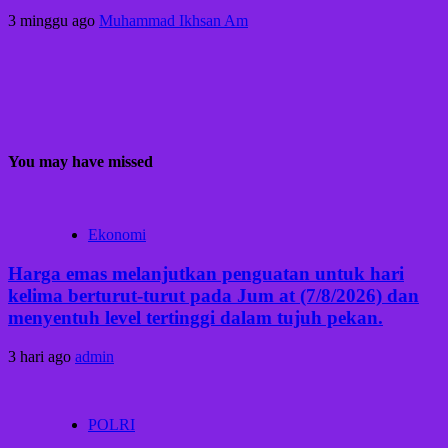
3 minggu ago
Muhammad Ikhsan Am
You may have missed
Ekonomi
Harga emas melanjutkan penguatan untuk hari
kelima berturut-turut pada Jum at (7/8/2026) dan
menyentuh level tertinggi dalam tujuh pekan.
3 hari ago
admin
POLRI