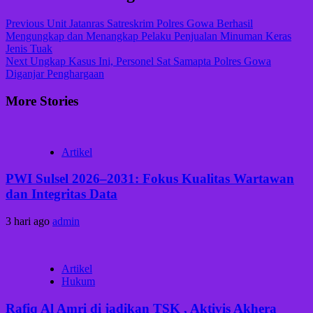
Previous
Unit Jatanras Satreskrim Polres Gowa Berhasil
Mengungkap dan Menangkap Pelaku Penjualan Minuman Keras
Jenis Tuak
Next
Ungkap Kasus Ini, Personel Sat Samapta Polres Gowa
Diganjar Penghargaan
More Stories
Artikel
PWI Sulsel 2026–2031: Fokus Kualitas Wartawan
dan Integritas Data
3 hari ago
admin
Artikel
Hukum
Rafiq Al Amri di jadikan TSK , Aktivis Akhera