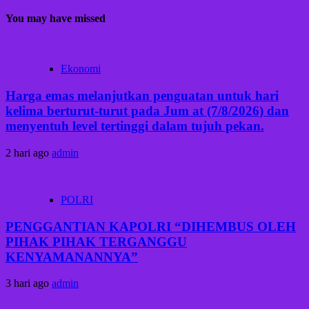
You may have missed
Ekonomi
Harga emas melanjutkan penguatan untuk hari
kelima berturut-turut pada Jum at (7/8/2026) dan
menyentuh level tertinggi dalam tujuh pekan.
2 hari ago
admin
POLRI
PENGGANTIAN KAPOLRI “DIHEMBUS OLEH
PIHAK PIHAK TERGANGGU
KENYAMANANNYA”
3 hari ago
admin