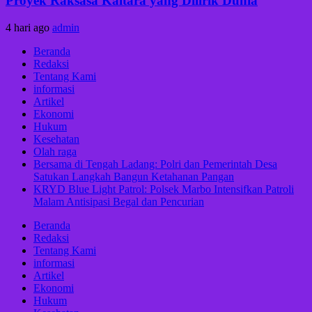
Proyek Raksasa Kaltara yang Dilirik Dunia
4 hari ago
admin
Beranda
Redaksi
Tentang Kami
informasi
Artikel
Ekonomi
Hukum
Kesehatan
Olah raga
Bersama di Tengah Ladang: Polri dan Pemerintah Desa
Satukan Langkah Bangun Ketahanan Pangan
KRYD Blue Light Patrol: Polsek Marbo Intensifkan Patroli
Malam Antisipasi Begal dan Pencurian
Beranda
Redaksi
Tentang Kami
informasi
Artikel
Ekonomi
Hukum