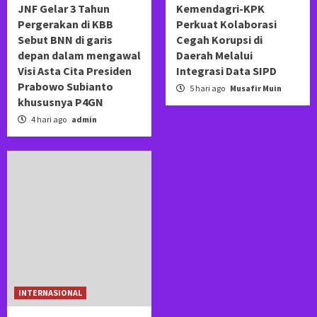
JNF Gelar 3 Tahun
Kemendagri-KPK
Pergerakan di KBB
Perkuat Kolaborasi
Sebut BNN di garis
Cegah Korupsi di
depan dalam mengawal
Daerah Melalui
Visi Asta Cita Presiden
Integrasi Data SIPD
Prabowo Subianto
5 hari ago
Musafir Muin
khususnya P4GN
4 hari ago
admin
INTERNASIONAL