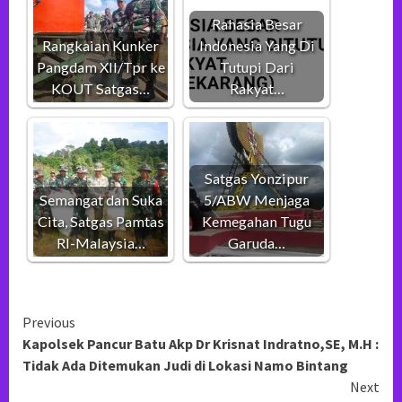
Rahasia Besar
Rangkaian Kunker
Indonesia Yang Di
Pangdam XII/Tpr ke
Tutupi Dari
KOUT Satgas…
Rakyat…
Satgas Yonzipur
Semangat dan Suka
5/ABW Menjaga
Cita, Satgas Pamtas
Kemegahan Tugu
RI-Malaysia…
Garuda…
Continue
Previous
Kapolsek Pancur Batu Akp Dr Krisnat Indratno,SE, M.H :
Reading
Tidak Ada Ditemukan Judi di Lokasi Namo Bintang
Next