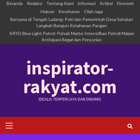
Skip
Beranda
Redaksi
Tentang Kami
informasi
Artikel
Ekonomi
to
Hukum
Kesehatan
Olah raga
Bersama di Tengah Ladang: Polri dan Pemerintah Desa Satukan
content
Langkah Bangun Ketahanan Pangan
KRYD Blue Light Patrol: Polsek Marbo Intensifkan Patroli Malam
Antisipasi Begal dan Pencurian
inspirator-
rakyat.com
IDEALIS TERPERCAYA DAN DINAMIS
Primary
Menu