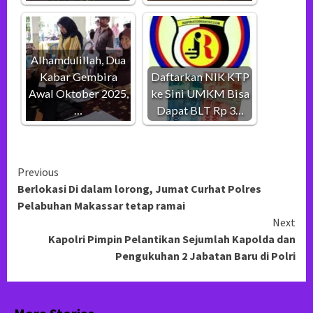
Alhamdulillah, Dua
Kabar Gembira
Daftarkan NIK KTP
Awal Oktober 2025,
ke Sini UMKM Bisa
…
Dapat BLT Rp 3…
Continue
Previous
Berlokasi Di dalam lorong, Jumat Curhat Polres
Reading
Pelabuhan Makassar tetap ramai
Next
Kapolri Pimpin Pelantikan Sejumlah Kapolda dan
Pengukuhan 2 Jabatan Baru di Polri