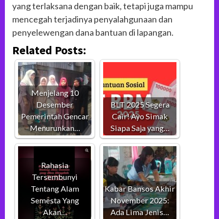
yang terlaksana dengan baik, tetapi juga mampu
mencegah terjadinya penyalahgunaan dan
penyelewengan dana bantuan di lapangan.
Related Posts:
Menjelang 10
Desember
BLT 2025 Segera
Pemerintah Gencar
Cair! Ayo Simak
Menurunkan…
Siapa Saja yang…
Rahasia
Tersembunyi
Tentang Alam
Kabar Bansos Akhir
Semesta Yang
November 2025:
Akan…
Ada Lima Jenis…