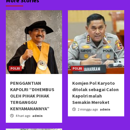
More Stories
POLRI
POLRI
PENGGANTIAN
Komjen Pol Karyoto
KAPOLRI “DIHEMBUS
ditolak sebagai Calon
OLEH PIHAK PIHAK
Kapolri malah
TERGANGGU
Semakin Meroket
KENYAMANANNYA”
2 minggu ago
admin
4 hari ago
admin