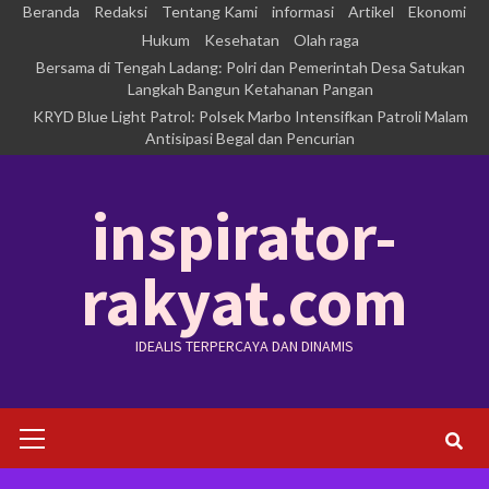
Skip
Beranda
Redaksi
Tentang Kami
informasi
Artikel
Ekonomi
to
Hukum
Kesehatan
Olah raga
Bersama di Tengah Ladang: Polri dan Pemerintah Desa Satukan
content
Langkah Bangun Ketahanan Pangan
KRYD Blue Light Patrol: Polsek Marbo Intensifkan Patroli Malam
Antisipasi Begal dan Pencurian
inspirator-
rakyat.com
IDEALIS TERPERCAYA DAN DINAMIS
Primary
Menu