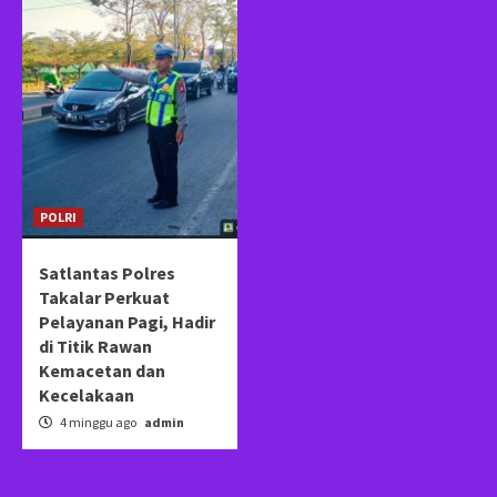
POLRI
Satlantas Polres
Takalar Perkuat
Pelayanan Pagi, Hadir
di Titik Rawan
Kemacetan dan
Kecelakaan
4 minggu ago
admin