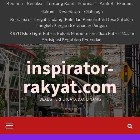
Skip
Beranda
Redaksi
Tentang Kami
informasi
Artikel
Ekonomi
to
Hukum
Kesehatan
Olah raga
Bersama di Tengah Ladang: Polri dan Pemerintah Desa Satukan
content
Langkah Bangun Ketahanan Pangan
KRYD Blue Light Patrol: Polsek Marbo Intensifkan Patroli Malam
Antisipasi Begal dan Pencurian
inspirator-
rakyat.com
IDEALIS TERPERCAYA DAN DINAMIS
Primary
Menu