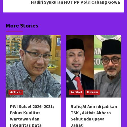
Hadiri Syukuran HUT PP Polri Cabang Gowa
More Stories
Artikel
Artikel
Hukum
PWI Sulsel 2026–2031:
Rafiq Al Amri di jadikan
Fokus Kualitas
TSK , Aktivis Akhera
Wartawan dan
Sebut ada upaya
Integritas Data
Jahat