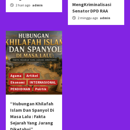
MengKriminalisasi
2 hari ago
admin
Senator DPD RAA
2 minggu ago
admin
Agama
Artikel
Ekonomi
INTERNASIONAL
PENDIDIKAN
Politik
“Hubungan Khilafah
Islam Dan Spanyol Di
Masa Lalu : Fakta
Sejarah Yang Jarang
Diketahui”