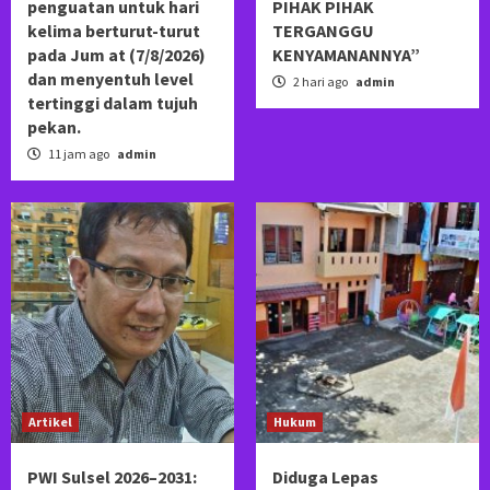
penguatan untuk hari
PIHAK PIHAK
kelima berturut-turut
TERGANGGU
pada Jum at (7/8/2026)
KENYAMANANNYA”
dan menyentuh level
2 hari ago
admin
tertinggi dalam tujuh
pekan.
11 jam ago
admin
Artikel
Hukum
PWI Sulsel 2026–2031:
Diduga Lepas