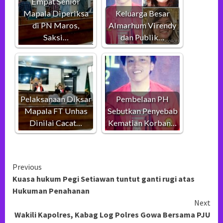
Empat Senior
Mapala Diperiksa
Keluarga Besar
di PN Maros,
Almarhum Virendy
Saksi…
dan Publik…
Pelaksanaan Diksar
Pembelaan PH
Mapala FT Unhas
Sebutkan Penyebab
Dinilai Cacat…
Kematian Korban…
Continue
Previous
Kuasa hukum Pegi Setiawan tuntut ganti rugi atas
Reading
Hukuman Penahanan
Next
Wakili Kapolres, Kabag Log Polres Gowa Bersama PJU