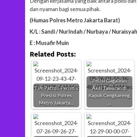
Dengan kerjasama yang baik antara polisi da
dan nyaman bagi semua pihak.
(Humas Polres Metro Jakarta Barat)
K/L : Sandi / NurIndah / Nurbaya / Nuraisya
E : Musafir Muin
Related Posts:
Polisi Gagalkan
Tim Patroli Perintis
Aksi Tawuran di
Presisi Polres
Kapuk Cengkareng,
Metro Jakarta…
…