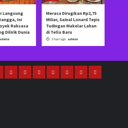
n Langsung
Merasa Dirugikan Rp2,75
angga, Ini
Miliar, Sainal Lonard Tepis
royek Raksasa
Tudingan Makelar Lahan
g Dilirik Dunia
di Tello Baru
admin
3 hari ago
admin
nformasi
Artikel
Ekonomi
Hukum
Kesehatan
Olah
Bersama
KRYD
raga
di
Blue
Tengah
Light
Ladang:
Patrol:
Polri
Polsek
dan
Marbo
Pemerintah
Intensifkan
Desa
Patroli