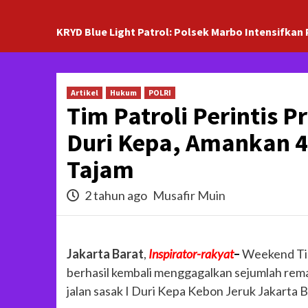
KRYD Blue Light Patrol: Polsek Marbo Intensifkan 
Artikel
Hukum
POLRI
Tim Patroli Perintis P
Duri Kepa, Amankan 4
Tajam
2 tahun ago
Musafir Muin
Jakarta Barat
,
Inspirator-rakyat
–
Weekend Tim 
berhasil kembali menggagalkan sejumlah rema
jalan sasak I Duri Kepa Kebon Jeruk Jakarta B