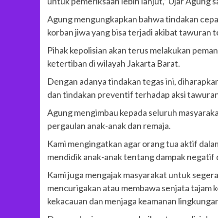
untuk pemeriksaan lebih lanjut,” Ujar Agung s
Agung mengungkapkan bahwa tindakan cepat t
korban jiwa yang bisa terjadi akibat tawuran 
Pihak kepolisian akan terus melakukan pema
ketertiban di wilayah Jakarta Barat.
Dengan adanya tindakan tegas ini, diharapkan 
dan tindakan preventif terhadap aksi tawuran
Agung mengimbau kepada seluruh masyarakat
pergaulan anak-anak dan remaja.
Kami mengingatkan agar orang tua aktif dal
mendidik anak-anak tentang dampak negatif d
Kami juga mengajak masyarakat untuk segera
mencurigakan atau membawa senjata tajam ke
kekacauan dan menjaga keamanan lingkungan