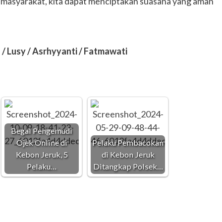
n masyarakat, kita dapat menciptakan suasana yang aman
h / Lusy / Asrhyyanti / Fatmawati
Begal Pengemudi
Ojek Online di
Pelaku Pembacokan
Kebon Jeruk, 5
di Kebon Jeruk
Pelaku…
Ditangkap Polsek…