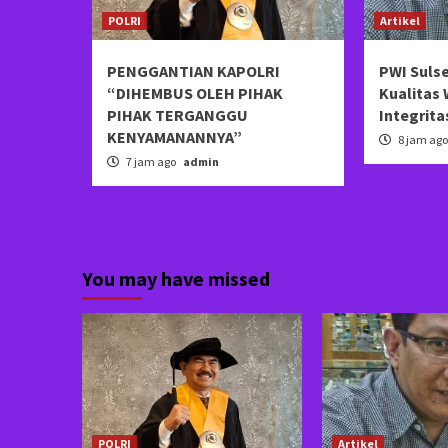
POLRI
Artikel
PENGGANTIAN KAPOLRI
PWI Sulse
“DIHEMBUS OLEH PIHAK
Kualitas
PIHAK TERGANGGU
Integrita
KENYAMANANNYA”
8 jam ag
7 jam ago
admin
You may have missed
POLRI
Artikel