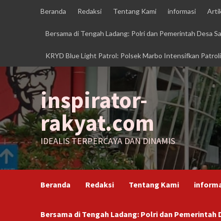
Skip
Beranda
Redaksi
Tentang Kami
informasi
Arti
to
content
Bersama di Tengah Ladang: Polri dan Pemerintah Desa 
KRYD Blue Light Patrol: Polsek Marbo Intensifkan Patrol
inspirator-
rakyat.com
IDEALIS TERPERCAYA DAN DINAMIS
Beranda
Redaksi
Tentang Kami
inform
Bersama di Tengah Ladang: Polri dan Pemerinta