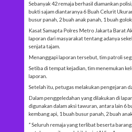
Sebanyak 42 remaja berhasil diamankan polisi
bukti sajam diantaranya 6 Buah Celurit Ukura
busur panah, 2 buah anak panah, 1 buah golok
Kasat Samapta Polres Metro Jakarta Barat A
laporan dari masyarakat tentang adanya s
senjata tajam.
Menanggapi laporan tersebut, tim patroli seg
Setiba di tempat kejadian, tim menemukan ke
laporan.
Setelah itu, petugas melakukan pengejaran 
Dalam penggeledahan yang dilakukan di lapa
digunakan dalam aksi tawuran, antara lain 6 b
kembang api, 1 buah busur panah, 2 buah anak
” Seluruh remaja yang terlibat beserta baran