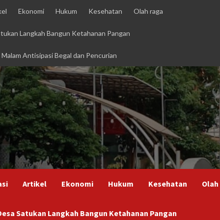
kel
Ekonomi
Hukum
Kesehatan
Olah raga
Satukan Langkah Bangun Ketahanan Pangan
i Malam Antisipasi Begal dan Pencurian
asi
Artikel
Ekonomi
Hukum
Kesehatan
Olah
h Desa Satukan Langkah Bangun Ketahanan Pangan