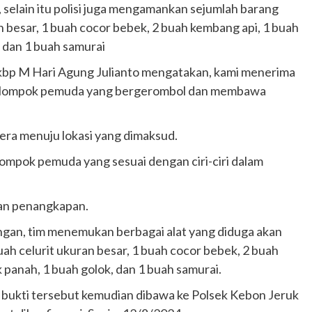
, selain itu polisi juga mengamankan sejumlah barang
n besar, 1 buah cocor bebek, 2 buah kembang api, 1 buah
 dan 1 buah samurai
kbp M Hari Agung Julianto mengatakan, kami menerima
ekelompok pemuda yang bergerombol dan membawa
era menuju lokasi yang dimaksud.
lompok pemuda yang sesuai dengan ciri-ciri dalam
dan penangkapan.
ngan, tim menemukan berbagai alat yang diduga akan
uah celurit ukuran besar, 1 buah cocor bebek, 2 buah
 panah, 1 buah golok, dan 1 buah samurai.
g bukti tersebut kemudian dibawa ke Polsek Kebon Jeruk