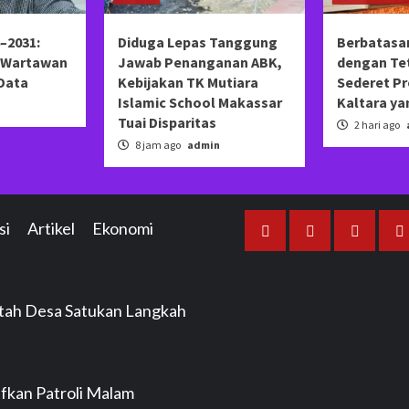
–2031:
Diduga Lepas Tanggung
Berbatasa
s Wartawan
Jawab Penanganan ABK,
dengan Tet
 Data
Kebijakan TK Mutiara
Sederet P
Islamic School Makassar
Kaltara yan
n
Tuai Disparitas
2 hari ago
8 jam ago
admin
si
Artikel
Ekonomi
Beranda
Redaksi
Tentang
i
Kami
ntah Desa Satukan Langkah
ifkan Patroli Malam