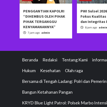
PENGGANTIAN KAPOLRI
PWI Sulsel 2026
“DIHEMBUS OLEH PIHAK
Fokus Kualita
PIHAK TERGANGGU
dan Integritas
KENYAMANANNYA”
8 jam ago
admi
7 jam ago
admin
Beranda
Redaksi
Tentang Kami
informa
Hukum
Kesehatan
Olah raga
Bersama di Tengah Ladang: Polri dan Pemeri
Bangun Ketahanan Pangan
KRYD Blue Light Patrol: Polsek Marbo Intens