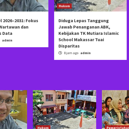
Hukum
l 2026–2031: Fokus
Diduga Lepas Tanggung
 Wartawan dan
Jawab Penanganan ABK,
s Data
Kebijakan TK Mutiara Islamic
School Makassar Tuai
o
admin
Disparitas
8 jam ago
admin
Hukum
Pemerintaha