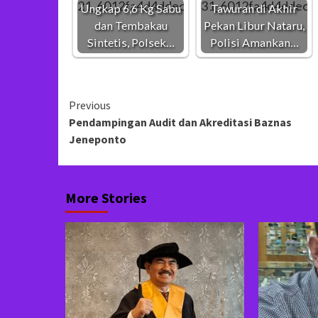
Ungkap 6,6 Kg Sabu
Tawuran di Akhir
dan Tembakau
Pekan Libur Nataru,
Sintetis, Polsek…
Polisi Amankan…
Continue
Previous
Pendampingan Audit dan Akreditasi Baznas
Reading
Jeneponto
More Stories