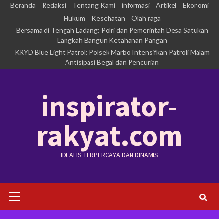
Skip
Beranda
Redaksi
Tentang Kami
informasi
Artikel
Ekonomi
to
Hukum
Kesehatan
Olah raga
Bersama di Tengah Ladang: Polri dan Pemerintah Desa Satukan
content
Langkah Bangun Ketahanan Pangan
KRYD Blue Light Patrol: Polsek Marbo Intensifkan Patroli Malam
Antisipasi Begal dan Pencurian
inspirator-
rakyat.com
IDEALIS TERPERCAYA DAN DINAMIS
Primary
Menu