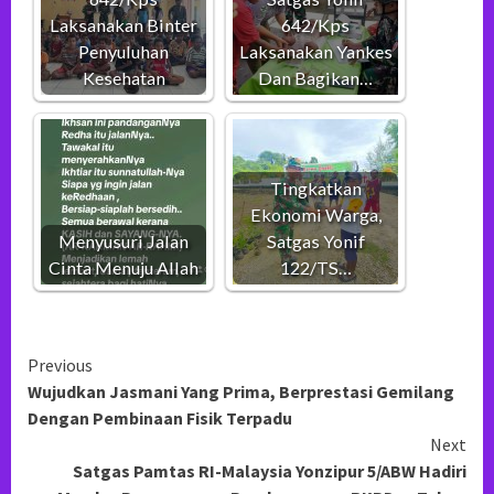
Laksanakan Binter
642/Kps
Penyuluhan
Laksanakan Yankes
Kesehatan
Dan Bagikan…
Tingkatkan
Ekonomi Warga,
Menyusuri Jalan
Satgas Yonif
Cinta Menuju Allah
122/TS…
Continue
Previous
Wujudkan Jasmani Yang Prima, Berprestasi Gemilang
Reading
Dengan Pembinaan Fisik Terpadu
Next
Satgas Pamtas RI-Malaysia Yonzipur 5/ABW Hadiri