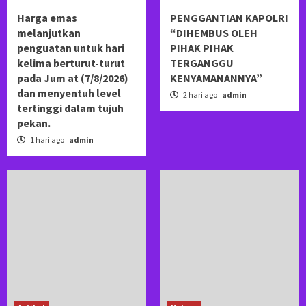
Harga emas
PENGGANTIAN KAPOLRI
melanjutkan
“DIHEMBUS OLEH
penguatan untuk hari
PIHAK PIHAK
kelima berturut-turut
TERGANGGU
pada Jum at (7/8/2026)
KENYAMANANNYA”
dan menyentuh level
2 hari ago
admin
tertinggi dalam tujuh
pekan.
1 hari ago
admin