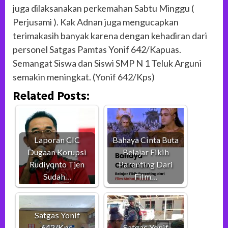
juga dilaksanakan perkemahan Sabtu Minggu (
Perjusami ). Kak Adnan juga mengucapkan
terimakasih banyak karena dengan kehadiran dari
personel Satgas Pamtas Yonif 642/Kapuas.
Semangat Siswa dan Siswi SMP N 1 Teluk Arguni
semakin meningkat. (Yonif 642/Kps)
Related Posts:
Laporan CIC
Bahaya Cinta Buta
Dugaan Korupsi
Belajar Fikih
Rudiyqnto Tjen
Parenting Dari
Sudah…
Film…
Satgas Yonif
642/Kps
Satgas Yonif