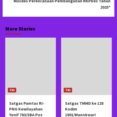
Musdes Perencanaan Pembangunan RKPDes Tahun
2025*
More Stories
TNI
TNI
Satgas Pamtas RI-
Satgas TMMD ke 128
PNG Kewilayahan
Kodim
Yonif 763/SBA Pos
1801/Manokwari