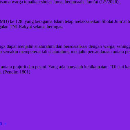
ama warga tunaikan sholat Jumat berjamaah. Jum’at (1/5/2026) ,
MD) ke 128 yang beragama Islam tetap melaksanakan Sholat Jum’at be
an TNI-Rakyat selama bertugas. ‎ ‎
ga dapat menjalin silaturahmi dan bersosialisasi dengan warga, sehingg
an semakin mempererat tali silaturahmi, menjalin persaudaraan antar
ntara prajurit dan petani. Yang ada hanyalah kehikamatan ‎ ‎“Di sini ka
at. (Pendim 1801)