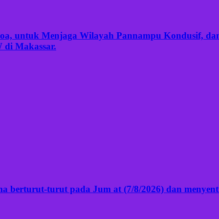
ocoa, untuk Menjaga Wilayah Pannampu Kondusif, dan
 di Makassar.
 berturut-turut pada Jum at (7/8/2026) dan menyentuh