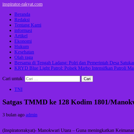
inspirator-rakyat.com
Beranda
Redaksi
Tentang Kami
informasi
Artikel
Ekonomi
Hukum
Kesehatan
Olah raga
Bersama di Tengah Ladang: Polri dan Pemerintah Desa Satu
KRYD Blue Light Patrol: Polsek Marbo Intensifkan Patroli Ma
Cari untuk:
TNI
Satgas TMMD ke 128 Kodim 1801/Manokwar
3 bulan ago
admin
(Inspiratorrakyat)- ‎Manokwari Utara – Guna meningkatkan Kei