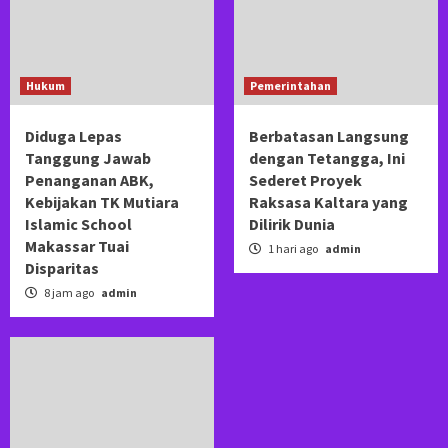
Hukum
Pemerintahan
Diduga Lepas
Berbatasan Langsung
Tanggung Jawab
dengan Tetangga, Ini
Penanganan ABK,
Sederet Proyek
Kebijakan TK Mutiara
Raksasa Kaltara yang
Islamic School
Dilirik Dunia
Makassar Tuai
1 hari ago
admin
Disparitas
8 jam ago
admin