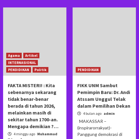
Agama
Artikel
INTERNASIONAL
PENDIDIKAN
Politik
PENDIDIKAN
FAKTA MISTERI! : Kita
FIKK UNM Sambut
sebenarnya sekarang
Pemimpin Baru: Dr. Andi
tidak benar-benar
Atssam Unggul Telak
berada di tahun 2026,
dalam Pemilihan Dekan
melainkan masih di
4 bulan ago
admin
sekitar tahun 1700-an.
MAKASSAR –
Mengapa demikian ?…
(inspirarorrakyat)-
4 minggu ago
Muhammad
Panggung demokrasi di