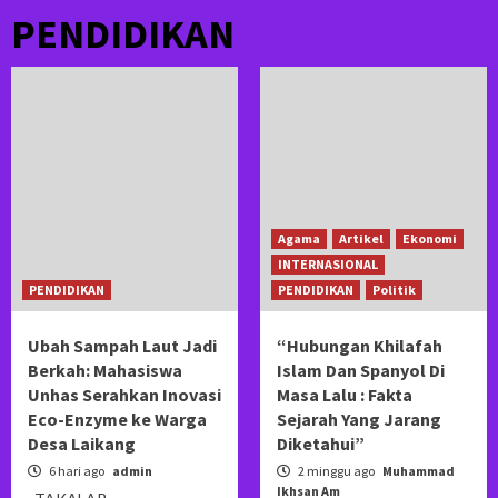
PENDIDIKAN
Agama
Artikel
Ekonomi
INTERNASIONAL
PENDIDIKAN
PENDIDIKAN
Politik
Ubah Sampah Laut Jadi
“Hubungan Khilafah
Berkah: Mahasiswa
Islam Dan Spanyol Di
Unhas Serahkan Inovasi
Masa Lalu : Fakta
Eco-Enzyme ke Warga
Sejarah Yang Jarang
Desa Laikang
Diketahui”
6 hari ago
admin
2 minggu ago
Muhammad
Ikhsan Am