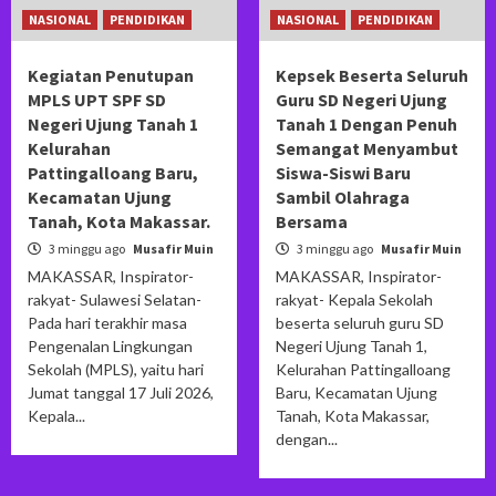
NASIONAL
PENDIDIKAN
NASIONAL
PENDIDIKAN
Kegiatan Penutupan
Kepsek Beserta Seluruh
MPLS UPT SPF SD
Guru SD Negeri Ujung
Negeri Ujung Tanah 1
Tanah 1 Dengan Penuh
Kelurahan
Semangat Menyambut
Pattingalloang Baru,
Siswa-Siswi Baru
Kecamatan Ujung
Sambil Olahraga
Tanah, Kota Makassar.
Bersama
3 minggu ago
Musafir Muin
3 minggu ago
Musafir Muin
MAKASSAR, Inspirator-
MAKASSAR, Inspirator-
rakyat- Sulawesi Selatan-
rakyat- Kepala Sekolah
Pada hari terakhir masa
beserta seluruh guru SD
Pengenalan Lingkungan
Negeri Ujung Tanah 1,
Sekolah (MPLS), yaitu hari
Kelurahan Pattingalloang
Jumat tanggal 17 Juli 2026,
Baru, Kecamatan Ujung
Kepala...
Tanah, Kota Makassar,
dengan...