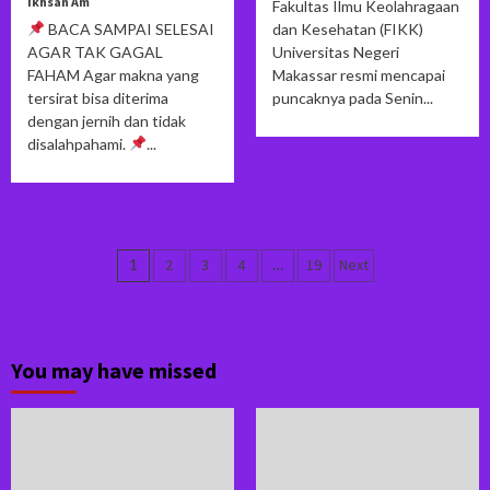
Ikhsan Am
Fakultas Ilmu Keolahragaan
BACA SAMPAI SELESAI
dan Kesehatan (FIKK)
AGAR TAK GAGAL
Universitas Negeri
FAHAM Agar makna yang
Makassar resmi mencapai
tersirat bisa diterima
puncaknya pada Senin...
dengan jernih dan tidak
disalahpahami.
...
Navigasi
1
2
3
4
…
19
Next
pos
You may have missed