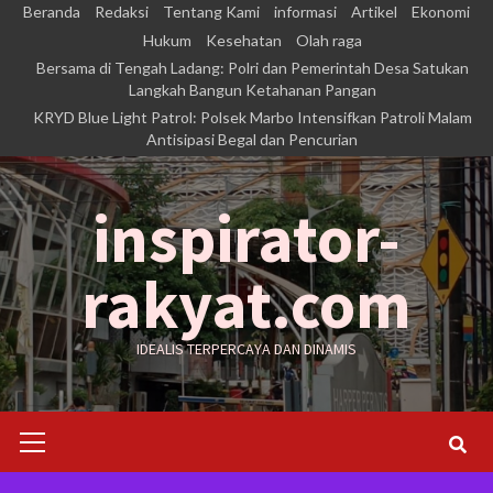
Skip
Beranda
Redaksi
Tentang Kami
informasi
Artikel
Ekonomi
to
Hukum
Kesehatan
Olah raga
Bersama di Tengah Ladang: Polri dan Pemerintah Desa Satukan
content
Langkah Bangun Ketahanan Pangan
KRYD Blue Light Patrol: Polsek Marbo Intensifkan Patroli Malam
Antisipasi Begal dan Pencurian
inspirator-
rakyat.com
IDEALIS TERPERCAYA DAN DINAMIS
Primary
Menu