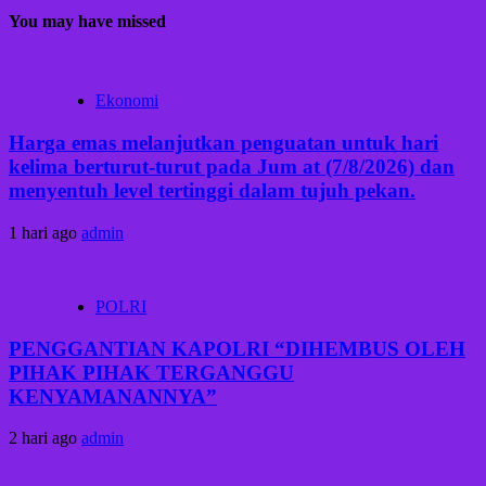
You may have missed
Ekonomi
Harga emas melanjutkan penguatan untuk hari
kelima berturut-turut pada Jum at (7/8/2026) dan
menyentuh level tertinggi dalam tujuh pekan.
1 hari ago
admin
POLRI
PENGGANTIAN KAPOLRI “DIHEMBUS OLEH
PIHAK PIHAK TERGANGGU
KENYAMANANNYA”
2 hari ago
admin