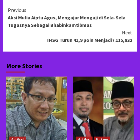
Continue
Previous
Aksi Mulia Aiptu Agus, Mengajar Mengaji di Sela-Sela
Reading
Tugasnya Sebagai Bhabinkamtibmas
Next
IHSG Turun 41,9 poin Menjadi7.115,832
More Stories
Artikel
Artikel
Hukum