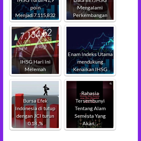
poin
Mengalami
Menjadi7.115,832
Perkembangan
Enam Indeks Utama
IHSG Hari ini
mendukung
Melemah
Kenaikan IHSG
Rahasia
Bursa Efek
Tersembunyi
Indonesia di tutup
Tentang Alam
dengan JCI turun
Semesta Yang
0.18 ,%
Akan…