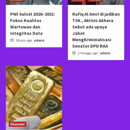
PWI Sulsel 2026–2031:
Rafiq Al Amri di jadikan
Fokus Kualitas
TSK , Aktivis Akhera
Wartawan dan
Sebut ada upaya
Integritas Data
Jahat
MengKriminalisasi
18 jam ago
admin
Senator DPD RAA
2 minggu ago
admin
Ekonomi