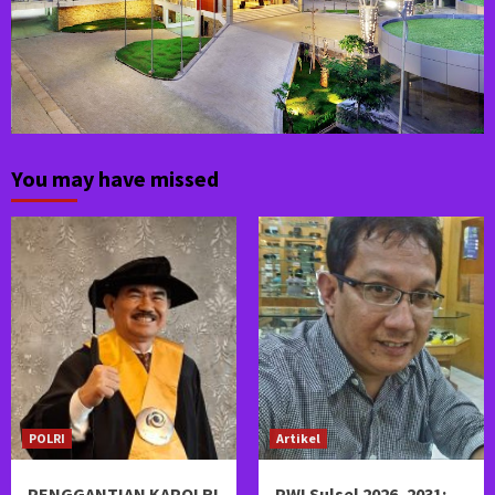
You may have missed
POLRI
Artikel
PENGGANTIAN KAPOLRI
PWI Sulsel 2026–2031: