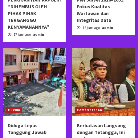
“DIHEMBUS OLEH
Fokus Kualitas
PIHAK PIHAK
Wartawan dan
TERGANGGU
Integritas Data
KENYAMANANNYA”
18 jam ago
admin
17 jam ago
admin
Hukum
Pemerintahan
Diduga Lepas
Berbatasan Langsung
Tanggung Jawab
dengan Tetangga, Ini