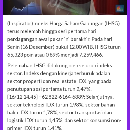
(Inspirator)Indeks Harga Saham Gabungan (IHSG)
terus melemah hingga sesi pertama hari
perdagangan awal pekan ini berakhir. Pada hari
Senin (16 Desember) pukul 12.00 WIB, IHSG turun
65,323 poin atau 0,89% menjadi 7.259,466.
Pelemahan IHSG didukung oleh seluruh indeks
sektor. Indeks dengan kinerja terburuk adalah
sektor properti dan real estate IDX, yang pada
penutupan sesi pertama turun 2,47%.
[16/12 14.45] +62 822-6164-6889: Selanjutnya,
sektor teknologi IDX turun 1,98%, sektor bahan
baku IDX turun 1,78%, sektor transportasi dan
logistik IDX turun 1,45%, dan sektor konsumsi non-
primer IDX turun 1,41%.