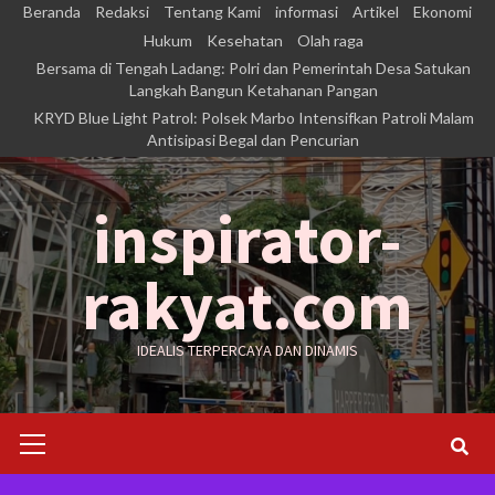
Skip
Beranda
Redaksi
Tentang Kami
informasi
Artikel
Ekonomi
to
Hukum
Kesehatan
Olah raga
Bersama di Tengah Ladang: Polri dan Pemerintah Desa Satukan
content
Langkah Bangun Ketahanan Pangan
KRYD Blue Light Patrol: Polsek Marbo Intensifkan Patroli Malam
Antisipasi Begal dan Pencurian
inspirator-
rakyat.com
IDEALIS TERPERCAYA DAN DINAMIS
Primary
Menu