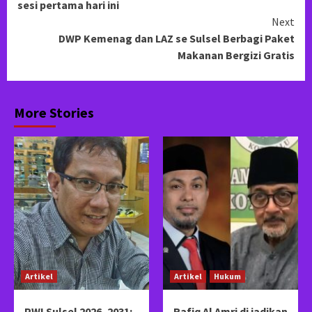
sesi pertama hari ini
Next
DWP Kemenag dan LAZ se Sulsel Berbagi Paket
Makanan Bergizi Gratis
More Stories
Artikel
Artikel
Hukum
PWI Sulsel 2026–2031:
Rafiq Al Amri di jadikan