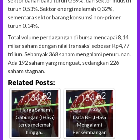
sektor bahan baku turun 0,59%, dan sektor industri
turun 0,53%. Sektor energi melemah 0,32%,
sementara sektor barang konsumsi non-primer
turun 0,14%.
Total volume perdagangan di bursa mencapai 8,14
miliar saham dengan nilai transaksi sebesar Rp4,77
triliun. Sebanyak 368 saham mengalami penurunan.
Ada 192 saham yang menguat, sedangkan 226
saham stagnan.
Related Posts:
Harga Saham
Gabungan (IHSG)
Data BEI,IHSG
terus melemah
Mengalami
hingga…
Perkembangan