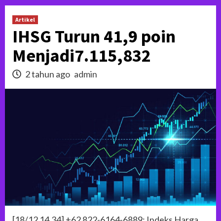
Artikel
IHSG Turun 41,9 poin
Menjadi7.115,832
2 tahun ago
admin
[18/12 14.34] +62 822-6164-6889: Indeks Harga