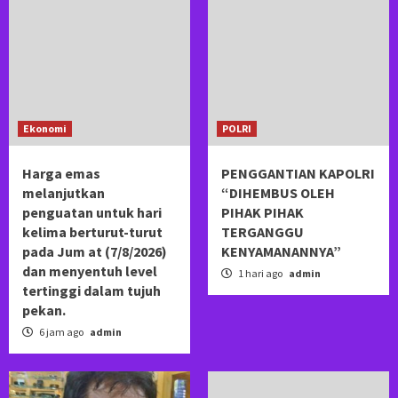
Ekonomi
POLRI
Harga emas
PENGGANTIAN KAPOLRI
melanjutkan
“DIHEMBUS OLEH
penguatan untuk hari
PIHAK PIHAK
kelima berturut-turut
TERGANGGU
pada Jum at (7/8/2026)
KENYAMANANNYA”
dan menyentuh level
1 hari ago
admin
tertinggi dalam tujuh
pekan.
6 jam ago
admin