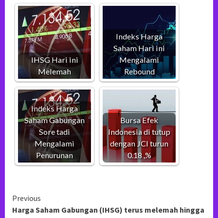
Indeks Harga
Saham Hari ini
IHSG Hari ini
Mengalami
Melemah
Rebound
Indeks Harga
Saham Gabungan
Bursa Efek
Sore tadi
Indonesia di tutup
Mengalami
dengan JCI turun
Penurunan
0.18 ,%
Continue
Previous
Harga Saham Gabungan (IHSG) terus melemah hingga
Reading