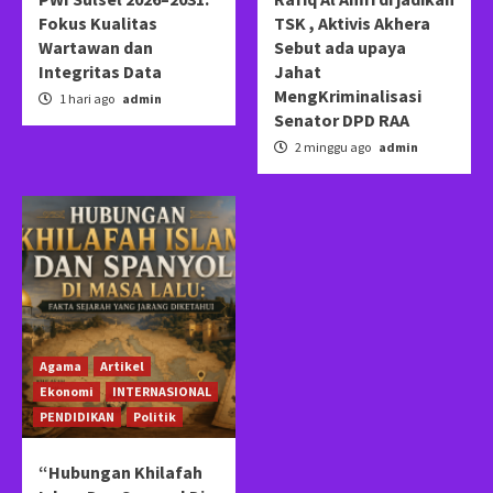
Fokus Kualitas
TSK , Aktivis Akhera
Wartawan dan
Sebut ada upaya
Integritas Data
Jahat
MengKriminalisasi
1 hari ago
admin
Senator DPD RAA
2 minggu ago
admin
Agama
Artikel
Ekonomi
INTERNASIONAL
PENDIDIKAN
Politik
“Hubungan Khilafah