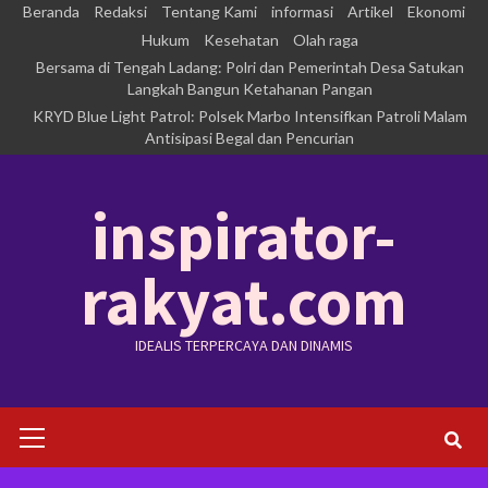
Skip
Beranda
Redaksi
Tentang Kami
informasi
Artikel
Ekonomi
to
Hukum
Kesehatan
Olah raga
Bersama di Tengah Ladang: Polri dan Pemerintah Desa Satukan
content
Langkah Bangun Ketahanan Pangan
KRYD Blue Light Patrol: Polsek Marbo Intensifkan Patroli Malam
Antisipasi Begal dan Pencurian
inspirator-
rakyat.com
IDEALIS TERPERCAYA DAN DINAMIS
Primary
Menu