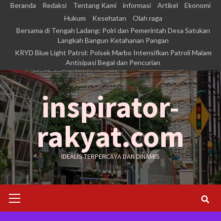
Skip
Beranda
Redaksi
Tentang Kami
informasi
Artikel
Ekonomi
to
Hukum
Kesehatan
Olah raga
Bersama di Tengah Ladang: Polri dan Pemerintah Desa Satukan
content
Langkah Bangun Ketahanan Pangan
KRYD Blue Light Patrol: Polsek Marbo Intensifkan Patroli Malam
Antisipasi Begal dan Pencurian
inspirator-
rakyat.com
IDEALIS TERPERCAYA DAN DINAMIS
Primary
Menu