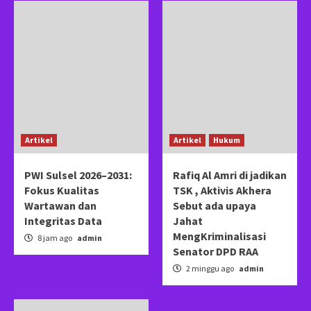
Artikel
Artikel
Hukum
PWI Sulsel 2026–2031:
Rafiq Al Amri di jadikan
Fokus Kualitas
TSK , Aktivis Akhera
Wartawan dan
Sebut ada upaya
Integritas Data
Jahat
MengKriminalisasi
8 jam ago
admin
Senator DPD RAA
2 minggu ago
admin