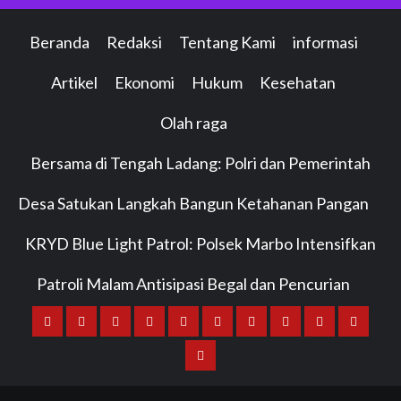
Beranda
Redaksi
Tentang Kami
informasi
Artikel
Ekonomi
Hukum
Kesehatan
Olah raga
Bersama di Tengah Ladang: Polri dan Pemerintah
Desa Satukan Langkah Bangun Ketahanan Pangan
KRYD Blue Light Patrol: Polsek Marbo Intensifkan
Patroli Malam Antisipasi Begal dan Pencurian
Beranda
Redaksi
Tentang
informasi
Artikel
Ekonomi
Hukum
Kesehatan
Olah
Bersama
Kami
raga
di
KRYD
Tengah
Blue