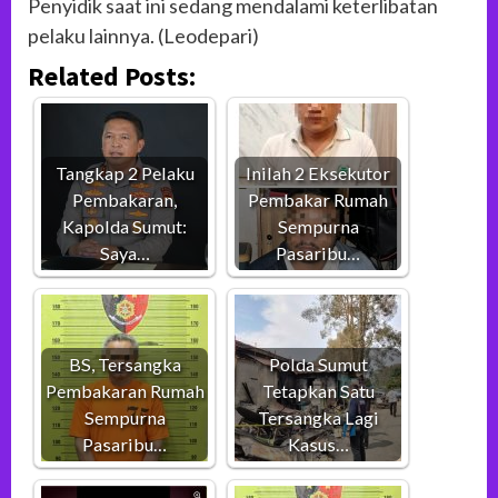
Penyidik saat ini sedang mendalami keterlibatan
pelaku lainnya. (Leodepari)
Related Posts:
Tangkap 2 Pelaku
Inilah 2 Eksekutor
Pembakaran,
Pembakar Rumah
Kapolda Sumut:
Sempurna
Saya…
Pasaribu…
BS, Tersangka
Polda Sumut
Pembakaran Rumah
Tetapkan Satu
Sempurna
Tersangka Lagi
Pasaribu…
Kasus…