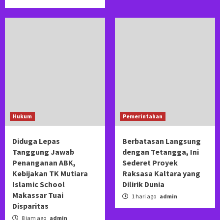
Hukum
Pemerintahan
Diduga Lepas
Berbatasan Langsung
Tanggung Jawab
dengan Tetangga, Ini
Penanganan ABK,
Sederet Proyek
Kebijakan TK Mutiara
Raksasa Kaltara yang
Islamic School
Dilirik Dunia
Makassar Tuai
1 hari ago
admin
Disparitas
8 jam ago
admin