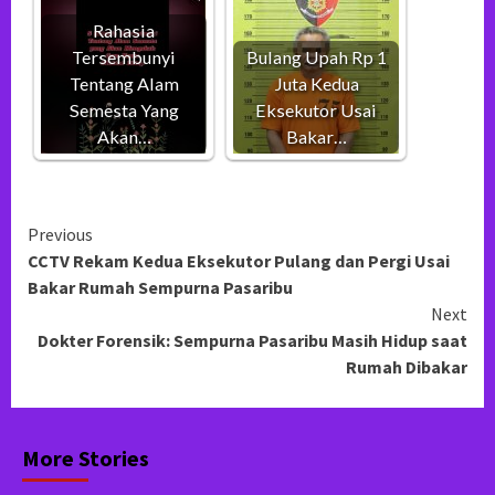
Rahasia
Tersembunyi
Bulang Upah Rp 1
Tentang Alam
Juta Kedua
Semesta Yang
Eksekutor Usai
Akan…
Bakar…
Continue
Previous
CCTV Rekam Kedua Eksekutor Pulang dan Pergi Usai
Reading
Bakar Rumah Sempurna Pasaribu
Next
Dokter Forensik: Sempurna Pasaribu Masih Hidup saat
Rumah Dibakar
More Stories