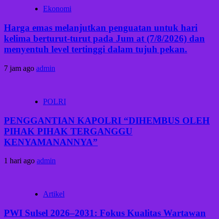
Ekonomi
Harga emas melanjutkan penguatan untuk hari
kelima berturut-turut pada Jum at (7/8/2026) dan
menyentuh level tertinggi dalam tujuh pekan.
7 jam ago
admin
POLRI
PENGGANTIAN KAPOLRI “DIHEMBUS OLEH
PIHAK PIHAK TERGANGGU
KENYAMANANNYA”
1 hari ago
admin
Artikel
PWI Sulsel 2026–2031: Fokus Kualitas Wartawan