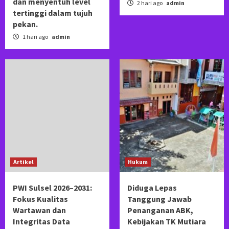
dan menyentuh level
2 hari ago
admin
tertinggi dalam tujuh
pekan.
1 hari ago
admin
Artikel
Hukum
PWI Sulsel 2026–2031:
Diduga Lepas
Fokus Kualitas
Tanggung Jawab
Wartawan dan
Penanganan ABK,
Integritas Data
Kebijakan TK Mutiara