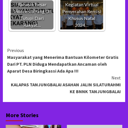
Rahasia Besar
Kegiatan Virtual
Indonesia Yang Di
Penyerahan Remisi
Tutupi Dari
Khusus Natal
Rakyat…
2024…
Continue
Previous
Masyarakat yang Menerima Bantuan Kilometer Gratis
Reading
Dari PT. PLN Diduga Mendapatkan Ancaman oleh
Aparat Desa Biringkassi Ada Apa !!!
Next
KALAPAS TANJUNGBALAI ASAHAN JALIN SILATURAHMI
KE BNNK TANJUNGBALAI
More Stories