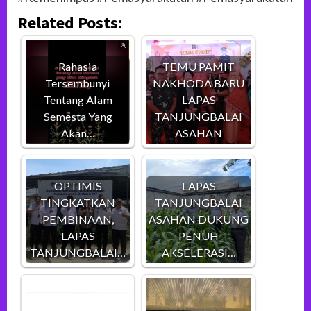
Related Posts:
Rahasia
TEMU PAMIT
Tersembunyi
NAKHODA BARU
Tentang Alam
LAPAS
Semesta Yang
TANJUNGBALAI
Akan…
ASAHAN
OPTIMIS
LAPAS
TINGKATKAN
TANJUNGBALAI
PEMBINAAN,
ASAHAN DUKUNG
LAPAS
PENUH
TANJUNGBALAI…
AKSELERASI…