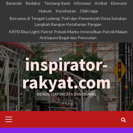
Skip
Beranda
Redaksi
Tentang Kami
informasi
Artikel
Ekonomi
to
Hukum
Kesehatan
Olah raga
Bersama di Tengah Ladang: Polri dan Pemerintah Desa Satukan
content
Langkah Bangun Ketahanan Pangan
KRYD Blue Light Patrol: Polsek Marbo Intensifkan Patroli Malam
Antisipasi Begal dan Pencurian
inspirator-
rakyat.com
IDEALIS TERPERCAYA DAN DINAMIS
Primary
Menu