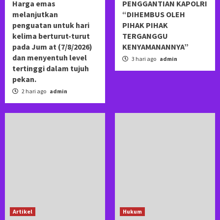
Harga emas
PENGGANTIAN KAPOLRI
melanjutkan
“DIHEMBUS OLEH
penguatan untuk hari
PIHAK PIHAK
kelima berturut-turut
TERGANGGU
pada Jum at (7/8/2026)
KENYAMANANNYA”
dan menyentuh level
3 hari ago
admin
tertinggi dalam tujuh
pekan.
2 hari ago
admin
Artikel
Hukum