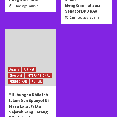
MengKriminalisasi
3 hari ago
admin
Senator DPD RAA
2 minggu ago
admin
Agama
Artikel
Ekonomi
INTERNASIONAL
PENDIDIKAN
Politik
“Hubungan Khilafah
Islam Dan Spanyol Di
Masa Lalu : Fakta
Sejarah Yang Jarang