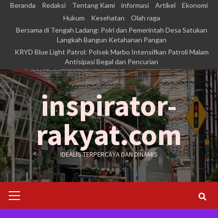
Skip
Beranda
Redaksi
Tentang Kami
informasi
Artikel
Ekonomi
to
Hukum
Kesehatan
Olah raga
Bersama di Tengah Ladang: Polri dan Pemerintah Desa Satukan
content
Langkah Bangun Ketahanan Pangan
KRYD Blue Light Patrol: Polsek Marbo Intensifkan Patroli Malam
Antisipasi Begal dan Pencurian
inspirator-
rakyat.com
IDEALIS TERPERCAYA DAN DINAMIS
Primary
Menu