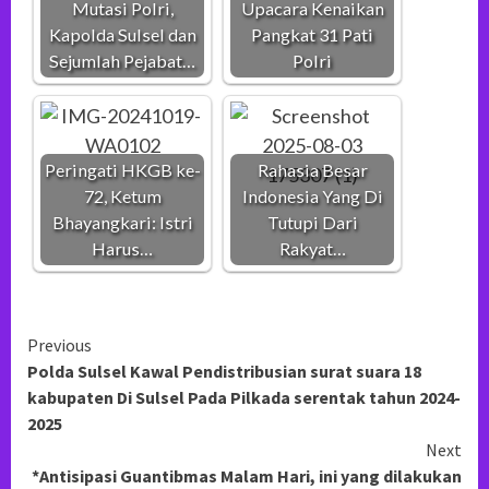
Mutasi Polri,
Upacara Kenaikan
Kapolda Sulsel dan
Pangkat 31 Pati
Sejumlah Pejabat…
Polri
Peringati HKGB ke-
Rahasia Besar
72, Ketum
Indonesia Yang Di
Bhayangkari: Istri
Tutupi Dari
Harus…
Rakyat…
Continue
Previous
Polda Sulsel Kawal Pendistribusian surat suara 18
Reading
kabupaten Di Sulsel Pada Pilkada serentak tahun 2024-
2025
Next
*Antisipasi Guantibmas Malam Hari, ini yang dilakukan