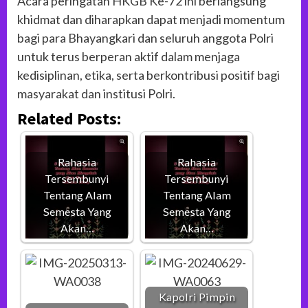
Acara peringatan HKGB Ke-72 ini berlangsung
khidmat dan diharapkan dapat menjadi momentum
bagi para Bhayangkari dan seluruh anggota Polri
untuk terus berperan aktif dalam menjaga
kedisiplinan, etika, serta berkontribusi positif bagi
masyarakat dan institusi Polri.
Related Posts:
Rahasia
Rahasia
Tersembunyi
Tersembunyi
Tentang Alam
Tentang Alam
Semesta Yang
Semesta Yang
Akan…
Akan…
Kapolri Pimpin