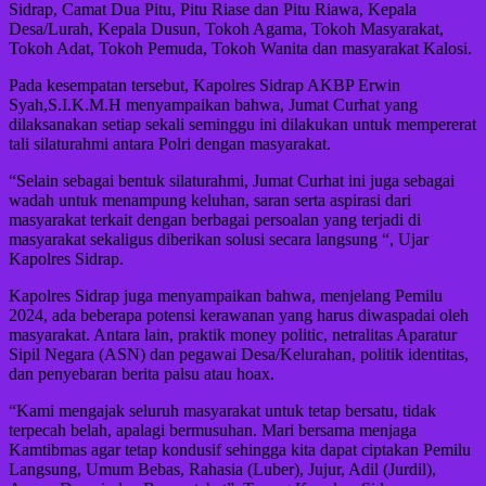
Sidrap, Camat Dua Pitu, Pitu Riase dan Pitu Riawa, Kepala
Desa/Lurah, Kepala Dusun, Tokoh Agama, Tokoh Masyarakat,
Tokoh Adat, Tokoh Pemuda, Tokoh Wanita dan masyarakat Kalosi.
Pada kesempatan tersebut, Kapolres Sidrap AKBP Erwin
Syah,S.I.K.M.H menyampaikan bahwa, Jumat Curhat yang
dilaksanakan setiap sekali seminggu ini dilakukan untuk mempererat
tali silaturahmi antara Polri dengan masyarakat.
“Selain sebagai bentuk silaturahmi, Jumat Curhat ini juga sebagai
wadah untuk menampung keluhan, saran serta aspirasi dari
masyarakat terkait dengan berbagai persoalan yang terjadi di
masyarakat sekaligus diberikan solusi secara langsung “, Ujar
Kapolres Sidrap.
Kapolres Sidrap juga menyampaikan bahwa, menjelang Pemilu
2024, ada beberapa potensi kerawanan yang harus diwaspadai oleh
masyarakat. Antara lain, praktik money politic, netralitas Aparatur
Sipil Negara (ASN) dan pegawai Desa/Kelurahan, politik identitas,
dan penyebaran berita palsu atau hoax.
“Kami mengajak seluruh masyarakat untuk tetap bersatu, tidak
terpecah belah, apalagi bermusuhan. Mari bersama menjaga
Kamtibmas agar tetap kondusif sehingga kita dapat ciptakan Pemilu
Langsung, Umum Bebas, Rahasia (Luber), Jujur, Adil (Jurdil),