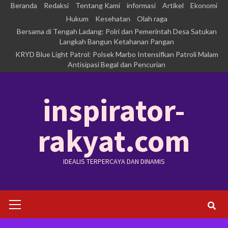
Skip
Beranda
Redaksi
Tentang Kami
informasi
Artikel
Ekonomi
to
Hukum
Kesehatan
Olah raga
Bersama di Tengah Ladang: Polri dan Pemerintah Desa Satukan
content
Langkah Bangun Ketahanan Pangan
KRYD Blue Light Patrol: Polsek Marbo Intensifkan Patroli Malam
Antisipasi Begal dan Pencurian
inspirator-
rakyat.com
IDEALIS TERPERCAYA DAN DINAMIS
Primary
Menu