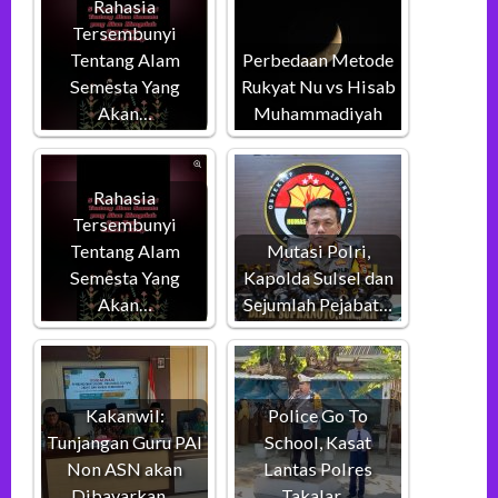
Rahasia
Tersembunyi
Tentang Alam
Perbedaan Metode
Semesta Yang
Rukyat Nu vs Hisab
Akan…
Muhammadiyah
Rahasia
Tersembunyi
Tentang Alam
Mutasi Polri,
Semesta Yang
Kapolda Sulsel dan
Akan…
Sejumlah Pejabat…
Kakanwil:
Police Go To
Tunjangan Guru PAI
School, Kasat
Non ASN akan
Lantas Polres
Dibayarkan…
Takalar…