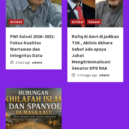
Artikel
Artikel
Hukum
PWI Sulsel 2026–2031:
Rafiq Al Amri di jadikan
Fokus Kualitas
TSK , Aktivis Akhera
Wartawan dan
Sebut ada upaya
Integritas Data
Jahat
MengKriminalisasi
2 hari ago
admin
Senator DPD RAA
2 minggu ago
admin