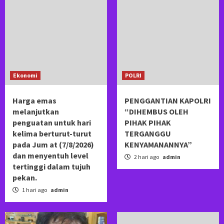
Ekonomi
POLRI
Harga emas
PENGGANTIAN KAPOLRI
melanjutkan
“DIHEMBUS OLEH
penguatan untuk hari
PIHAK PIHAK
kelima berturut-turut
TERGANGGU
pada Jum at (7/8/2026)
KENYAMANANNYA”
dan menyentuh level
2 hari ago
admin
tertinggi dalam tujuh
pekan.
1 hari ago
admin