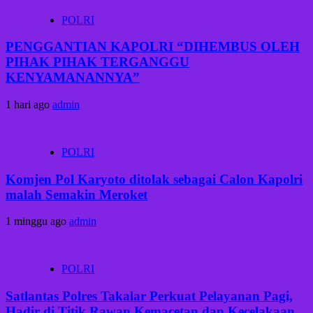
POLRI
PENGGANTIAN KAPOLRI “DIHEMBUS OLEH
PIHAK PIHAK TERGANGGU
KENYAMANANNYA”
1 hari ago
admin
POLRI
Komjen Pol Karyoto ditolak sebagai Calon Kapolri
malah Semakin Meroket
1 minggu ago
admin
POLRI
Satlantas Polres Takalar Perkuat Pelayanan Pagi,
Hadir di Titik Rawan Kemacetan dan Kecelakaan