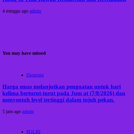
4 minggu ago
admin
You may have missed
Ekonomi
Harga emas melanjutkan penguatan untuk hari
kelima berturut-turut pada Jum at (7/8/2026) dan
menyentuh level tertinggi dalam tujuh pekan.
5 jam ago
admin
POLRI