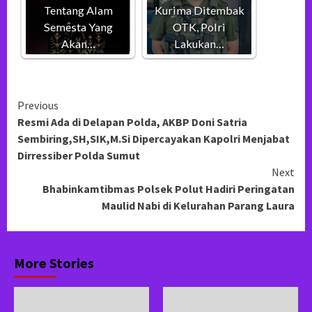
Tentang Alam
Kurima Ditembak
Semesta Yang
OTK, Polri
Akan…
Lakukan…
Continue
Previous
Resmi Ada di Delapan Polda, AKBP Doni Satria
Reading
Sembiring,SH,SIK,M.Si Dipercayakan Kapolri Menjabat
Dirressiber Polda Sumut
Next
Bhabinkamtibmas Polsek Polut Hadiri Peringatan
Maulid Nabi di Kelurahan Parang Laura
More Stories