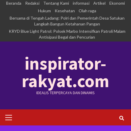
Skip
Beranda
Redaksi
Tentang Kami
informasi
Artikel
Ekonomi
to
Hukum
Kesehatan
Olah raga
Bersama di Tengah Ladang: Polri dan Pemerintah Desa Satukan
content
Langkah Bangun Ketahanan Pangan
KRYD Blue Light Patrol: Polsek Marbo Intensifkan Patroli Malam
Antisipasi Begal dan Pencurian
inspirator-
rakyat.com
IDEALIS TERPERCAYA DAN DINAMIS
Primary
Menu