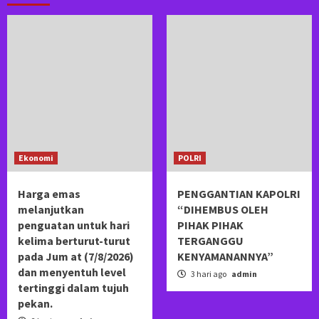
Ekonomi
POLRI
Harga emas
PENGGANTIAN KAPOLRI
melanjutkan
“DIHEMBUS OLEH
penguatan untuk hari
PIHAK PIHAK
kelima berturut-turut
TERGANGGU
pada Jum at (7/8/2026)
KENYAMANANNYA”
dan menyentuh level
3 hari ago
admin
tertinggi dalam tujuh
pekan.