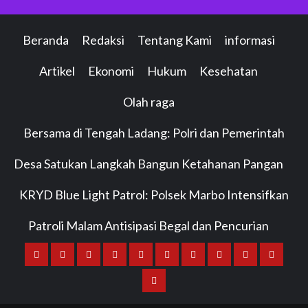
Beranda
Redaksi
Tentang Kami
informasi
Artikel
Ekonomi
Hukum
Kesehatan
Olah raga
Bersama di Tengah Ladang: Polri dan Pemerintah
Desa Satukan Langkah Bangun Ketahanan Pangan
KRYD Blue Light Patrol: Polsek Marbo Intensifkan
Patroli Malam Antisipasi Begal dan Pencurian
Beranda
Redaksi
Tentang
informasi
Artikel
Ekonomi
Hukum
Kesehatan
Olah
Bersama
Kami
raga
di
KRYD