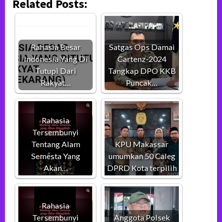
Related Posts:
Rahasia Besar
Satgas Ops Damai
Indonesia Yang Di
Cartenz-2024
Tutupi Dari
Tangkap DPO KKB
Rakyat…
Puncak…
Rahasia
Tersembunyi
Tentang Alam
KPU Makassar
Semesta Yang
umumkan 50 Caleg
Akan…
DPRD Kota terpilih
Rahasia
Tersembunyi
Anggota Polsek