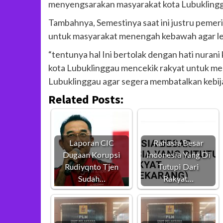
menyengsarakan masyarakat kota Lubukling
Tambahnya, Semestinya saat ini justru pemer
untuk masyarakat menengah kebawah agar le
“tentunya hal Ini bertolak dengan hati nuran
kota Lubuklinggau mencekik rakyat untuk mem
Lubuklinggau agar segera membatalkan kebija
Related Posts:
Laporan CIC
Rahasia Besar
Dugaan Korupsi
Indonesia Yang Di
Rudiyqnto Tjen
Tutupi Dari
Sudah…
Rakyat…