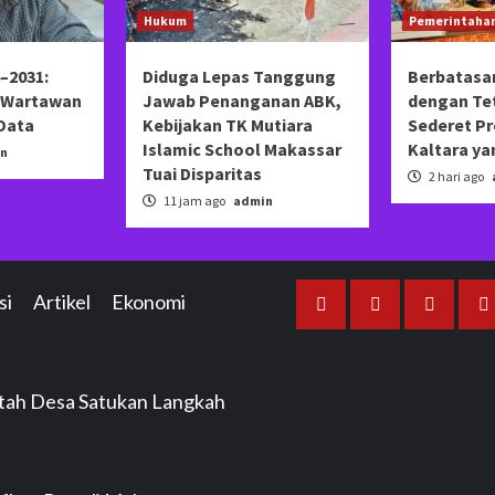
Hukum
Pemerintaha
–2031:
Diduga Lepas Tanggung
Berbatasa
s Wartawan
Jawab Penanganan ABK,
dengan Tet
 Data
Kebijakan TK Mutiara
Sederet P
Islamic School Makassar
Kaltara yan
n
Tuai Disparitas
2 hari ago
11 jam ago
admin
si
Artikel
Ekonomi
Beranda
Redaksi
Tentang
i
Kami
ntah Desa Satukan Langkah