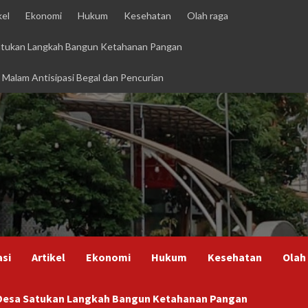
kel
Ekonomi
Hukum
Kesehatan
Olah raga
Satukan Langkah Bangun Ketahanan Pangan
i Malam Antisipasi Begal dan Pencurian
asi
Artikel
Ekonomi
Hukum
Kesehatan
Olah
h Desa Satukan Langkah Bangun Ketahanan Pangan