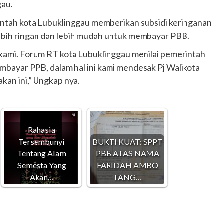
gau.
intah kota Lubuklinggau memberikan subsidi keringanan
bih ringan dan lebih mudah untuk membayar PBB.
i kami. Forum RT kota Lubuklinggau menilai pemerintah
bayar PPB, dalam hal ini kami mendesak Pj Walikota
kan ini,” Ungkap nya.
Rahasia
Tersembunyi
BUKTI KUAT: SPPT
Tentang Alam
PBB ATAS NAMA
Semesta Yang
FARIDAH AMBO
Akan…
TANG…