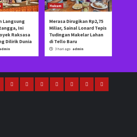
n
Hukum
n Langsung
Merasa Dirugikan Rp2,75
angga, Ini
Miliar, Sainal Lonard Tepis
royek Raksasa
Tudingan Makelar Lahan
g Dilirik Dunia
di Tello Baru
admin
3 hari ago
admin
nformasi
Artikel
Ekonomi
Hukum
Kesehatan
Olah
Bersama
KRYD
raga
di
Blue
Tengah
Light
Ladang:
Patrol:
Polri
Polsek
dan
Marbo
Pemerintah
Intensifkan