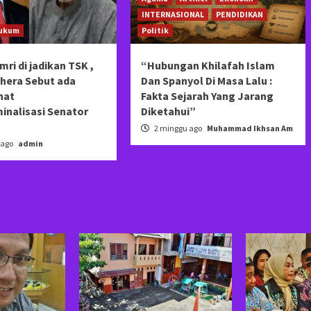
INTERNASIONAL
PENDIDIKAN
ukum
Politik
mri di jadikan TSK ,
“Hubungan Khilafah Islam
khera Sebut ada
Dan Spanyol Di Masa Lalu :
hat
Fakta Sejarah Yang Jarang
inalisasi Senator
Diketahui”
2 minggu ago
Muhammad Ikhsan Am
 ago
admin