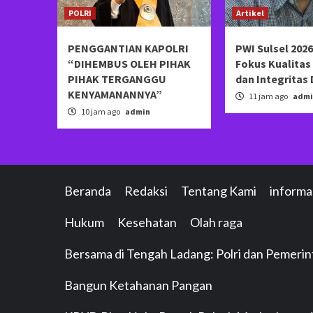
POLRI
Artikel
PENGGANTIAN KAPOLRI
PWI Sulsel 2026
“DIHEMBUS OLEH PIHAK
Fokus Kualita
PIHAK TERGANGGU
dan Integritas
KENYAMANANNYA”
11 jam ago
admi
10 jam ago
admin
Beranda
Redaksi
Tentang Kami
informa
Hukum
Kesehatan
Olah raga
Bersama di Tengah Ladang: Polri dan Pemeri
Bangun Ketahanan Pangan