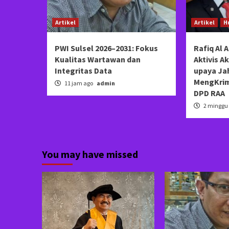
Artikel
Artikel
H
PWI Sulsel 2026–2031: Fokus
Rafiq Al A
Kualitas Wartawan dan
Aktivis A
Integritas Data
upaya Ja
MengKrim
11 jam ago
admin
DPD RAA
2 minggu
You may have missed