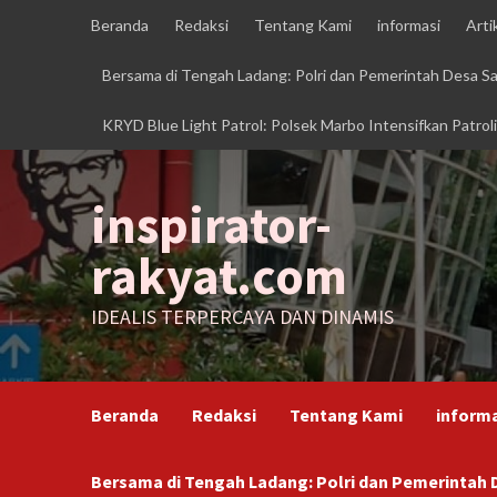
Skip
Beranda
Redaksi
Tentang Kami
informasi
Arti
to
content
Bersama di Tengah Ladang: Polri dan Pemerintah Desa 
KRYD Blue Light Patrol: Polsek Marbo Intensifkan Patrol
inspirator-
rakyat.com
IDEALIS TERPERCAYA DAN DINAMIS
Beranda
Redaksi
Tentang Kami
inform
Bersama di Tengah Ladang: Polri dan Pemerinta