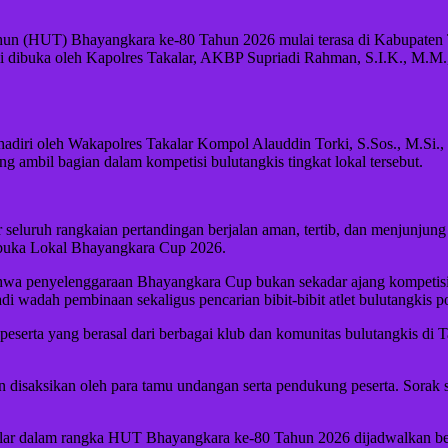
 (HUT) Bhayangkara ke-80 Tahun 2026 mulai terasa di Kabupaten Taka
i dibuka oleh Kapolres Takalar, AKBP Supriadi Rahman, S.I.K., M.M.
hadiri oleh Wakapolres Takalar Kompol Alauddin Torki, S.Sos., M.Si.,
ang ambil bagian dalam kompetisi bulutangkis tingkat lokal tersebut.
luruh rangkaian pertandingan berjalan aman, tertib, dan menjunjung ti
erbuka Lokal Bhayangkara Cup 2026.
enyelenggaraan Bhayangkara Cup bukan sekadar ajang kompetisi olah
adi wadah pembinaan sekaligus pencarian bibit-bibit atlet bulutangkis p
eserta yang berasal dari berbagai klub dan komunitas bulutangkis d
n disaksikan oleh para tamu undangan serta pendukung peserta. Sorak
ar dalam rangka HUT Bhayangkara ke-80 Tahun 2026 dijadwalkan berl