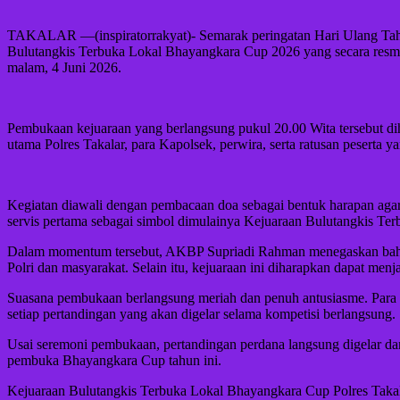
TAKALAR —(inspiratorrakyat)- Semarak peringatan Hari Ulang Tahun
Bulutangkis Terbuka Lokal Bhayangkara Cup 2026 yang secara resm
malam, 4 Juni 2026.
Pembukaan kejuaraan yang berlangsung pukul 20.00 Wita tersebut di
utama Polres Takalar, para Kapolsek, perwira, serta ratusan peserta y
Kegiatan diawali dengan pembacaan doa sebagai bentuk harapan agar se
servis pertama sebagai simbol dimulainya Kejuaraan Bulutangkis T
Dalam momentum tersebut, AKBP Supriadi Rahman menegaskan bahwa p
Polri dan masyarakat. Selain itu, kejuaraan ini diharapkan dapat menj
Suasana pembukaan berlangsung meriah dan penuh antusiasme. Para p
setiap pertandingan yang akan digelar selama kompetisi berlangsung.
Usai seremoni pembukaan, pertandingan perdana langsung digelar da
pembuka Bhayangkara Cup tahun ini.
Kejuaraan Bulutangkis Terbuka Lokal Bhayangkara Cup Polres Takal