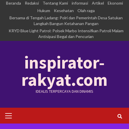
Skip
Beranda
Redaksi
Tentang Kami
informasi
Artikel
Ekonomi
to
Hukum
Kesehatan
Olah raga
Bersama di Tengah Ladang: Polri dan Pemerintah Desa Satukan
content
Langkah Bangun Ketahanan Pangan
KRYD Blue Light Patrol: Polsek Marbo Intensifkan Patroli Malam
Antisipasi Begal dan Pencurian
inspirator-
rakyat.com
IDEALIS TERPERCAYA DAN DINAMIS
Primary
Menu