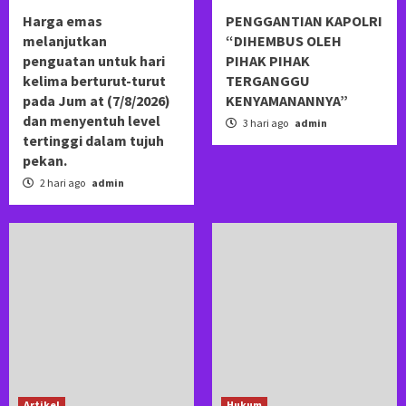
Harga emas
PENGGANTIAN KAPOLRI
melanjutkan
“DIHEMBUS OLEH
penguatan untuk hari
PIHAK PIHAK
kelima berturut-turut
TERGANGGU
pada Jum at (7/8/2026)
KENYAMANANNYA”
dan menyentuh level
3 hari ago
admin
tertinggi dalam tujuh
pekan.
2 hari ago
admin
Artikel
Hukum