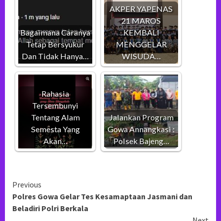
AKPER YAPENAS
21 MAROS
Bagaimana Caranya
KEMBALI
Tetap Bersyukur
MENGGELAR
Dan Tidak Hanya…
WISUDA…
Rahasia
Tersembunyi
Tentang Alam
Jalankan Program
Semesta Yang
Gowa Annangkasi :
Akan…
Polsek Bajeng…
Continue
Previous
Polres Gowa Gelar Tes Kesamaptaan Jasmani dan
Reading
Beladiri Polri Berkala
Next