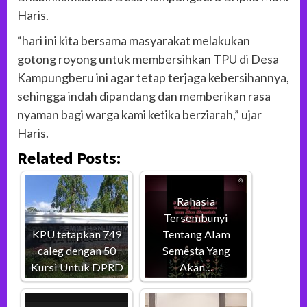
Haris.
“hari ini kita bersama masyarakat melakukan
gotong royong untuk membersihkan TPU di Desa
Kampungberu ini agar tetap terjaga kebersihannya,
sehingga indah dipandang dan memberikan rasa
nyaman bagi warga kami ketika berziarah,” ujar
Haris.
Related Posts:
Rahasia
Tersembunyi
KPU tetapkan 749
Tentang Alam
caleg dengan 50
Semesta Yang
Kursi Untuk DPRD
Akan…