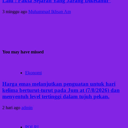
Lalu : Fakta Sejarah Yang Jarang Diketahui”
3 minggu ago
Muhammad Ikhsan Am
You may have missed
Ekonomi
Harga emas melanjutkan penguatan untuk hari
kelima berturut-turut pada Jum at (7/8/2026) dan
menyentuh level tertinggi dalam tujuh pekan.
2 hari ago
admin
POLRI