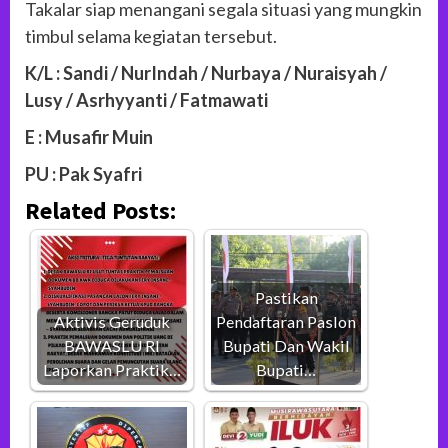
Takalar siap menangani segala situasi yang mungkin
timbul selama kegiatan tersebut.
K/L : Sandi / NurIndah / Nurbaya / Nuraisyah /
Lusy / Asrhyyanti / Fatmawati
E : Musafir Muin
PU : Pak Syafri
Related Posts:
Pastikan
Aktivis Geruduk
Pendaftaran Paslon
BAWASLU RI
Bupati Dan Wakil
Laporkan Praktik…
Bupati…