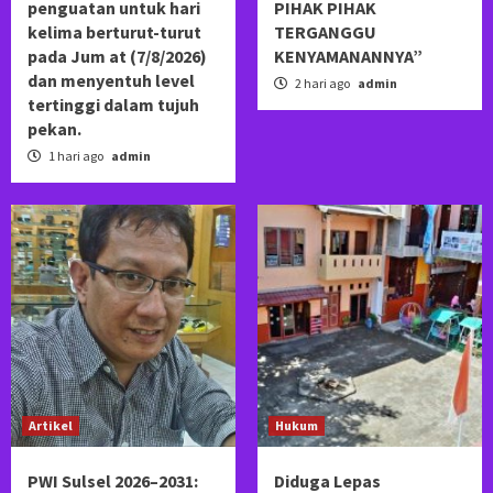
penguatan untuk hari
PIHAK PIHAK
kelima berturut-turut
TERGANGGU
pada Jum at (7/8/2026)
KENYAMANANNYA”
dan menyentuh level
2 hari ago
admin
tertinggi dalam tujuh
pekan.
1 hari ago
admin
Artikel
Hukum
PWI Sulsel 2026–2031:
Diduga Lepas