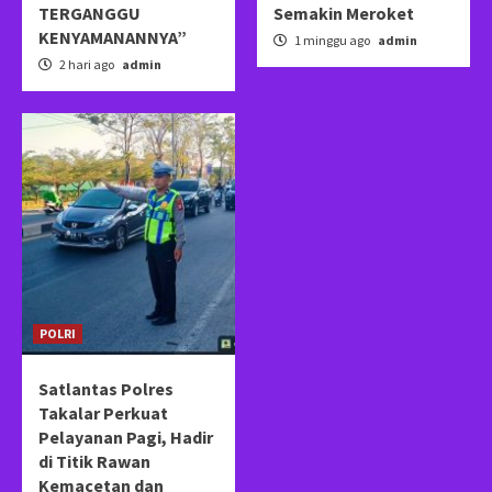
TERGANGGU
Semakin Meroket
KENYAMANANNYA”
1 minggu ago
admin
2 hari ago
admin
POLRI
Satlantas Polres
Takalar Perkuat
Pelayanan Pagi, Hadir
di Titik Rawan
Kemacetan dan