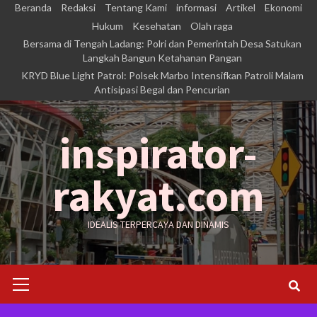
Skip
Beranda
Redaksi
Tentang Kami
informasi
Artikel
Ekonomi
to
Hukum
Kesehatan
Olah raga
Bersama di Tengah Ladang: Polri dan Pemerintah Desa Satukan
content
Langkah Bangun Ketahanan Pangan
KRYD Blue Light Patrol: Polsek Marbo Intensifkan Patroli Malam
Antisipasi Begal dan Pencurian
inspirator-
rakyat.com
IDEALIS TERPERCAYA DAN DINAMIS
Primary
Menu