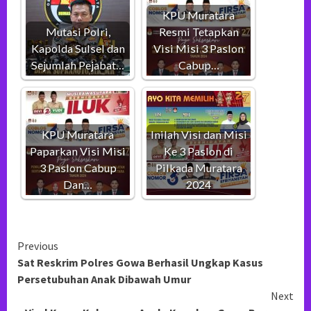
KPU Muratara
Mutasi Polri,
Resmi Tetapkan
Kapolda Sulsel dan
Visi Misi 3 Paslon
Sejumlah Pejabat…
Cabup…
KPU Muratara
Inilah Visi dan Misi
Paparkan Visi Misi
Ke 3 Paslon di
3 Paslon Cabup
Pilkada Muratara
Dan…
2024
Continue
Previous
Sat Reskrim Polres Gowa Berhasil Ungkap Kasus
Reading
Persetubuhan Anak Dibawah Umur
Next