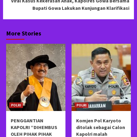
Viral Kasus Kekerasan Anak, Kapolres Gowa Bersama
Bupati Gowa Lakukan Kunjungan Klarifikasi
More Stories
POLRI
POLRI
PENGGANTIAN
Komjen Pol Karyoto
KAPOLRI “DIHEMBUS
ditolak sebagai Calon
OLEH PIHAK PIHAK
Kapolri malah