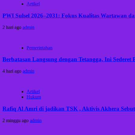
Artikel
PWI Sulsel 2026–2031: Fokus Kualitas Wartawan dan
2 hari ago
admin
Pemerintahan
Berbatasan Langsung dengan Tetangga, Ini Sederet 
4 hari ago
admin
Artikel
Hukum
Rafiq Al Amri di jadikan TSK , Aktivis Akhera Se
2 minggu ago
admin