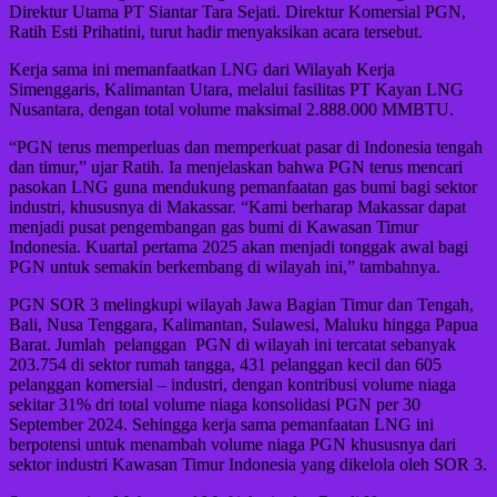
Direktur Utama PT Siantar Tara Sejati. Direktur Komersial PGN,
Ratih Esti Prihatini, turut hadir menyaksikan acara tersebut.
Kerja sama ini memanfaatkan LNG dari Wilayah Kerja
Simenggaris, Kalimantan Utara, melalui fasilitas PT Kayan LNG
Nusantara, dengan total volume maksimal 2.888.000 MMBTU.
“PGN terus memperluas dan memperkuat pasar di Indonesia tengah
dan timur,” ujar Ratih. Ia menjelaskan bahwa PGN terus mencari
pasokan LNG guna mendukung pemanfaatan gas bumi bagi sektor
industri, khususnya di Makassar. “Kami berharap Makassar dapat
menjadi pusat pengembangan gas bumi di Kawasan Timur
Indonesia. Kuartal pertama 2025 akan menjadi tonggak awal bagi
PGN untuk semakin berkembang di wilayah ini,” tambahnya.
PGN SOR 3 melingkupi wilayah Jawa Bagian Timur dan Tengah,
Bali, Nusa Tenggara, Kalimantan, Sulawesi, Maluku hingga Papua
Barat. Jumlah pelanggan PGN di wilayah ini tercatat sebanyak
203.754 di sektor rumah tangga, 431 pelanggan kecil dan 605
pelanggan komersial – industri, dengan kontribusi volume niaga
sekitar 31% dri total volume niaga konsolidasi PGN per 30
September 2024. Sehingga kerja sama pemanfaatan LNG ini
berpotensi untuk menambah volume niaga PGN khususnya dari
sektor industri Kawasan Timur Indonesia yang dikelola oleh SOR 3.