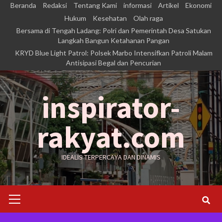
Skip
Beranda
Redaksi
Tentang Kami
informasi
Artikel
Ekonomi
to
Hukum
Kesehatan
Olah raga
Bersama di Tengah Ladang: Polri dan Pemerintah Desa Satukan
content
Langkah Bangun Ketahanan Pangan
KRYD Blue Light Patrol: Polsek Marbo Intensifkan Patroli Malam
Antisipasi Begal dan Pencurian
inspirator-
rakyat.com
IDEALIS TERPERCAYA DAN DINAMIS
Primary
Menu