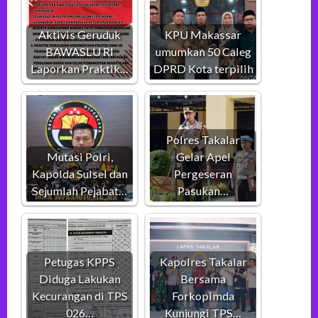
Aktivis Geruduk
KPU Makassar
BAWASLU RI
umumkan 50 Caleg
Laporkan Praktik…
DPRD Kota terpilih
Polres Takalar
Mutasi Polri,
Gelar Apel
Kapolda Sulsel dan
Pergeseran
Sejumlah Pejabat…
Pasukan…
Petugas KPPS
Kapolres Takalar
Diduga Lakukan
Bersama
Kecurangan di TPS
Forkopimda
026…
Kunjungi TPS…