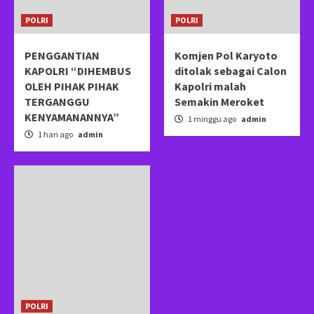
POLRI
POLRI
PENGGANTIAN
Komjen Pol Karyoto
KAPOLRI “DIHEMBUS
ditolak sebagai Calon
OLEH PIHAK PIHAK
Kapolri malah
TERGANGGU
Semakin Meroket
KENYAMANANNYA”
1 minggu ago
admin
1 hari ago
admin
POLRI