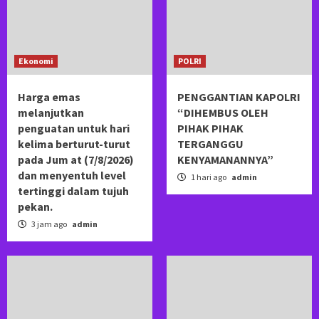
Ekonomi
POLRI
Harga emas
PENGGANTIAN KAPOLRI
melanjutkan
“DIHEMBUS OLEH
penguatan untuk hari
PIHAK PIHAK
kelima berturut-turut
TERGANGGU
pada Jum at (7/8/2026)
KENYAMANANNYA”
dan menyentuh level
1 hari ago
admin
tertinggi dalam tujuh
pekan.
3 jam ago
admin