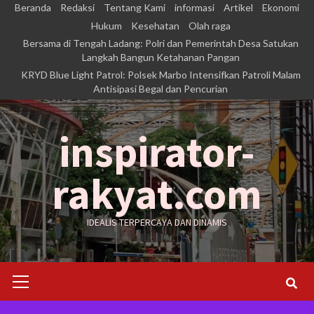
Skip
Beranda
Redaksi
Tentang Kami
informasi
Artikel
Ekonomi
to
Hukum
Kesehatan
Olah raga
Bersama di Tengah Ladang: Polri dan Pemerintah Desa Satukan
content
Langkah Bangun Ketahanan Pangan
KRYD Blue Light Patrol: Polsek Marbo Intensifkan Patroli Malam
Antisipasi Begal dan Pencurian
inspirator-
rakyat.com
IDEALIS TERPERCAYA DAN DINAMIS
Primary
Menu