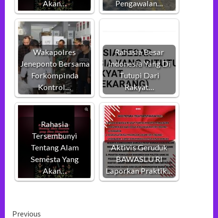
Akan…
Pengawalan…
Wakapolres
Rahasia Besar
Jeneponto Bersama
Indonesia Yang Di
Forkompinda
Tutupi Dari
Kontrol…
Rakyat…
Rahasia
Tersembunyi
Tentang Alam
Aktivis Geruduk
Semesta Yang
BAWASLU RI
Akan…
Laporkan Praktik…
Continue
Previous