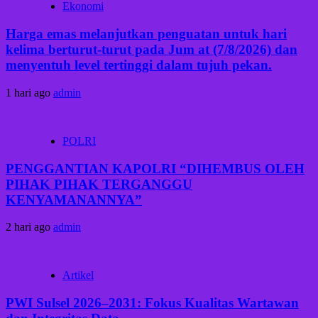
Ekonomi
Harga emas melanjutkan penguatan untuk hari
kelima berturut-turut pada Jum at (7/8/2026) dan
menyentuh level tertinggi dalam tujuh pekan.
1 hari ago
admin
POLRI
PENGGANTIAN KAPOLRI “DIHEMBUS OLEH
PIHAK PIHAK TERGANGGU
KENYAMANANNYA”
2 hari ago
admin
Artikel
PWI Sulsel 2026–2031: Fokus Kualitas Wartawan