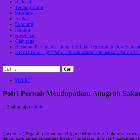
Redaksi
Tentang Kami
informasi
Artikel
Ekonomi
Hukum
Kesehatan
Olah raga
Bersama di Tengah Ladang: Polri dan Pemerintah Desa Satu
KRYD Blue Light Patrol: Polsek Marbo Intensifkan Patroli Ma
Cari
untuk:
POLRI
Polri Pernah Mendapatkan Anugrah Sakant
2 tahun ago
admin
(Inspirator)-Sejarah perjuangan Brigade Mobil Polri, bukan saja me
dalam perjuangan bersenjata Rakyat Indonesia, ikut aktif menentang 