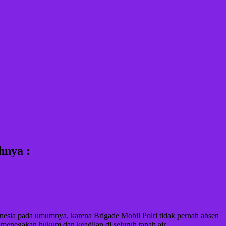
hnya :
onesia pada umumnya, karena Brigade Mobil Polri tidak pernah absen
 menegakan hukum dan keadilan di seluruh tanah air.