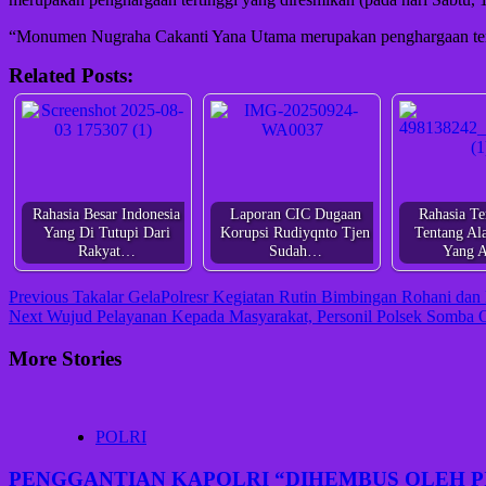
“Monumen Nugraha Cakanti Yana Utama merupakan penghargaan tertin
Related Posts:
Rahasia Besar Indonesia
Laporan CIC Dugaan
Rahasia T
Yang Di Tutupi Dari
Korupsi Rudiyqnto Tjen
Tentang Al
Rakyat…
Sudah…
Yang 
Continue
Previous
Takalar GelaPolresr Kegiatan Rutin Bimbingan Rohani dan 
Next
Wujud Pelayanan Kepada Masyarakat, Personil Polsek Somba O
Reading
More Stories
POLRI
PENGGANTIAN KAPOLRI “DIHEMBUS OLEH 