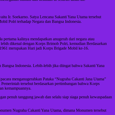
itu Ir. Soekarno. Satya Lencana Sakanti Yana Utama tersebut
obil Polri terhadap Negara dan Bangsa Indonesia.
da pertama kalinya mendapatkan anugerah dari negara atau
g lebih dikenal dengan Korps Brimob Polri, kemudian Berdasarkan
 1961 merupakan Hari jadi Korps Brigade Mobil ke-16.
h Bangsa Indonesia. Lebih-lebih jika diingat bahwa Sakanti Yana
 Upacara menganugerahkan Pataka “Nugraha Cakanti Jana Utama”
i Pemerintah tersebut berdasarkan pertimbangan bahwa Korps
 dan kemampuannya.
ngan penuh tanggung jawab dan selalu siap siaga penuh kewaspadaan
 Monumen Nugraha Cakanti Yana Utama, dimana Monumen tersebut