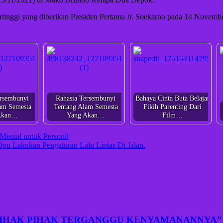
ggi yang diberikan Presiden Pertama Ir. Soekarno pada 14 November
ersembunyi
Rahasia Tersembunyi
Bahaya Cinta Buta Belajar
am Semesta
Tentang Alam Semesta
Fikih Parenting Dari
Akan…
Yang Akan…
Film…
Mental untuk Personil
pu Lakukan Pengaturan Lalu Lintas Di Jalan.
PIHAK PIHAK TERGANGGU KENYAMANANNYA”