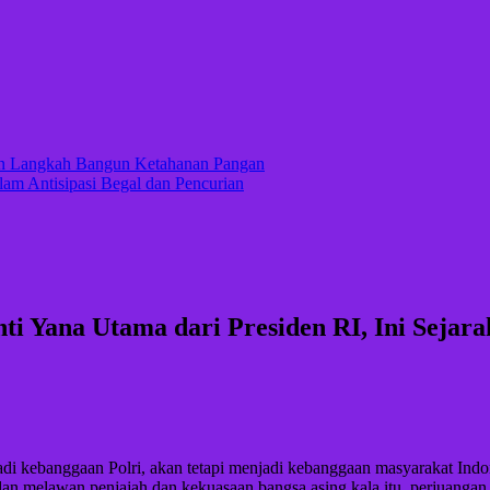
kan Langkah Bangun Ketahanan Pangan
lam Antisipasi Begal dan Pencurian
i Yana Utama dari Presiden RI, Ini Sejara
njadi kebanggaan Polri, akan tetapi menjadi kebanggaan masyarakat Ind
dan melawan penjajah dan kekuasaan bangsa asing kala itu, perjuangan