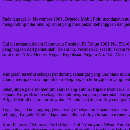
Pada tanggal 14 November 1961, Brigade Mobil Polri mendapat Anugr
mengandung nilai-nilai Spiritual yang merupakan kebanggaan dan pe
Hal ini tertuang dalam Keputusan Presiden RI Tahun 1961 No. 591/6
penghargaan dari pemerintah. Selain itu, Presiden RI saat itu seca
surat order Y.M. Menteri Kepala Kepolisian Negara No. Pol. 23/61/
Anugerah tersebut sebagai pendorong semangat yang luar biasa nilain
Utama merupakan Anugerah dan Penghargaan tertinggi dan yang pert
Selanjutnya pada momentum Hari Ulang Tahun Brigade Mobil Ke-16,
kepada Korps Brimob sebagai bentuk penghargaan pemerintah atas pe
Brigade Mobil dalam kurun waktu 15 tahun sejak berdirinya tangg
Tugas-tugas dan tanggung jawab yang dibebankan kepadanya dalam m
sehingga Brigade Mobile dapat menjadikan dirinya kesatuan terpercay
Karo Penmas Divhumas Polri Brigjen. Pol. Trunoyudo Wisnu Andik
merupakan penghargaan tertinggi yang diresmikan (pada hari Sabtu