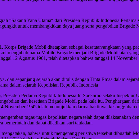
ah “Sakanti Yana Utama“ dari Presiden Republik Indonesia Pertama ya
ngungkit untuk membangkitkan daya juang serta pengabdian Brigade M
1, Korps Brigade Mobil ditetapkan sebagai kesatuan/angkatan yang pa
ra resmi mengubah nama Mobile Brigade menjadi Brigade Mobil atau yan
 tanggal 12 Agustus 1961, telah ditetapkan bahwa tanggal 14 November
ya, dan sepanjang sejarah akan ditulis dengan Tinta Emas dalam sejara
ama dalam sejarah Kepolisian Republik Indonesia
 Presiden Pertama Republik Indonesia Ir. Soekarno selaku Inspektur
ngabdian dan kesetiaan Brigade Mobil pada kala itu. Penghargaan dar
al 14 November 1945 telah menunjukkan darma baktinya, kesungguhan
engemban tugas-tugas kepolisian negara telah dapat dilaksanakan de
a pemerintah dan dapat dijadikan suri tauladan.
o mengatakan, bahwa untuk mengenang peristiwa tersebut dibuatlah
, 13/11/2021) di Mako Brimob Kelapa Dua Depok.