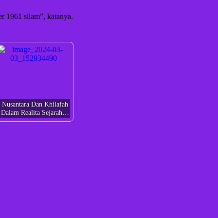
 1961 silam”, katanya.
Nusantara Dan Khilafah
Dalam Realita Sejarah…