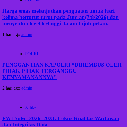
Harga emas melanjutkan penguatan untuk hari
kelima berturut-turut pada Jum at (7/8/2026) dan
menyentuh level tertinggi dalam tujuh pekan.
1 hari ago
admin
POLRI
PENGGANTIAN KAPOLRI “DIHEMBUS OLEH
PIHAK PIHAK TERGANGGU
KENYAMANANNYA”
2 hari ago
admin
Artikel
PWI Sulsel 2026–2031: Fokus Kualitas Wartawan
dan Integritas Data