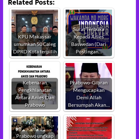
Related Posts:
Surat Terbuka
KPU Makassar
Kepada Anies
umumkan 50 Caleg
Baswedan (Dari
DPRD Kota terpilih
Postingan…
Kebenaran
Prabowo-Gibran
Pengkhianatan
Mengucapkan
Antara Anies Dan
Demi Allah
Prabowo
Bersumpah Akan…
Prabowo ungkap