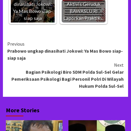
dinasihati Jokowi:
Aktivis Geruduk
Ya Mas Bowo siap-
BAWASLU RI
siap saja
Laporkan Praktik…
Continue
Previous
Prabowo ungkap dinasihati Jokowi: Ya Mas Bowo siap-
Reading
siap saja
Next
Bagian Psikologi Biro SDM Polda Sul-Sel Gelar
Pemeriksaan Psikologi Bagi Personil Polri Di Wilayah
Hukum Polda Sul-Sel
More Stories