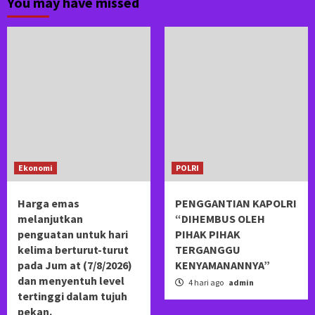
You may have missed
Ekonomi
POLRI
Harga emas
PENGGANTIAN KAPOLRI
melanjutkan
“DIHEMBUS OLEH
penguatan untuk hari
PIHAK PIHAK
kelima berturut-turut
TERGANGGU
pada Jum at (7/8/2026)
KENYAMANANNYA”
dan menyentuh level
4 hari ago
admin
tertinggi dalam tujuh
pekan.