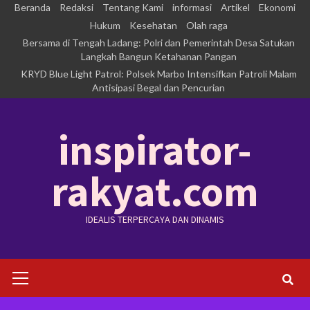
Skip
Beranda
Redaksi
Tentang Kami
informasi
Artikel
Ekonomi
to
Hukum
Kesehatan
Olah raga
Bersama di Tengah Ladang: Polri dan Pemerintah Desa Satukan
content
Langkah Bangun Ketahanan Pangan
KRYD Blue Light Patrol: Polsek Marbo Intensifkan Patroli Malam
Antisipasi Begal dan Pencurian
inspirator-
rakyat.com
IDEALIS TERPERCAYA DAN DINAMIS
Primary
Menu