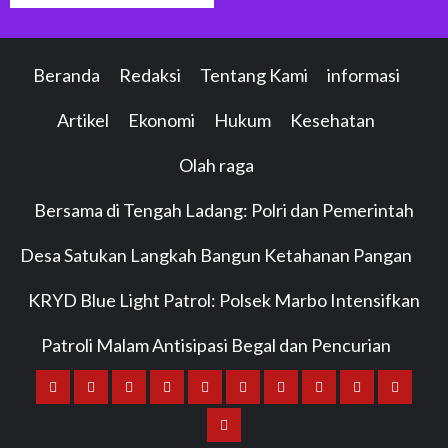
Beranda
Redaksi
Tentang Kami
informasi
Artikel
Ekonomi
Hukum
Kesehatan
Olah raga
Bersama di Tengah Ladang: Polri dan Pemerintah
Desa Satukan Langkah Bangun Ketahanan Pangan
KRYD Blue Light Patrol: Polsek Marbo Intensifkan
Patroli Malam Antisipasi Begal dan Pencurian
Beranda
Redaksi
Tentang
informasi
Artikel
Ekonomi
Hukum
Kesehatan
Olah
Bersama
Kami
raga
di
KRYD