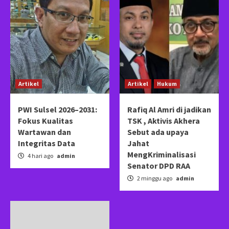
Artikel
Artikel
Hukum
PWI Sulsel 2026–2031:
Rafiq Al Amri di jadikan
Fokus Kualitas
TSK , Aktivis Akhera
Wartawan dan
Sebut ada upaya
Integritas Data
Jahat
MengKriminalisasi
4 hari ago
admin
Senator DPD RAA
2 minggu ago
admin