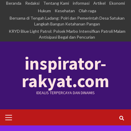
Skip
Beranda
Redaksi
Tentang Kami
informasi
Artikel
Ekonomi
to
Hukum
Kesehatan
Olah raga
Bersama di Tengah Ladang: Polri dan Pemerintah Desa Satukan
content
Langkah Bangun Ketahanan Pangan
KRYD Blue Light Patrol: Polsek Marbo Intensifkan Patroli Malam
Antisipasi Begal dan Pencurian
inspirator-
rakyat.com
IDEALIS TERPERCAYA DAN DINAMIS
Primary
Menu