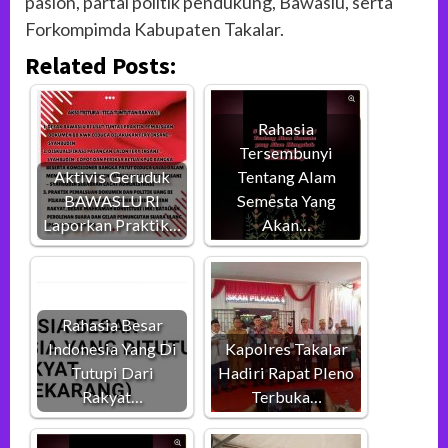
paslon, partai politik pendukung, Bawaslu, serta
Forkompimda Kabupaten Takalar.
Related Posts:
Rahasia
Tersembunyi
Aktivis Geruduk
Tentang Alam
BAWASLU RI
Semesta Yang
Laporkan Praktik…
Akan…
Rahasia Besar
Indonesia Yang Di
Kapolres Takalar
Tutupi Dari
Hadiri Rapat Pleno
Rakyat…
Terbuka…