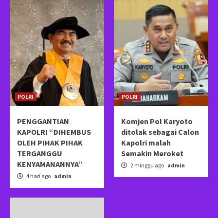
POLRI
POLRI
PENGGANTIAN
Komjen Pol Karyoto
KAPOLRI “DIHEMBUS
ditolak sebagai Calon
OLEH PIHAK PIHAK
Kapolri malah
TERGANGGU
Semakin Meroket
KENYAMANANNYA”
2 minggu ago
admin
4 hari ago
admin