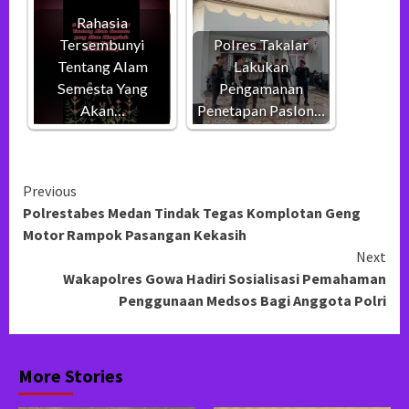
Rahasia
Tersembunyi
Polres Takalar
Tentang Alam
Lakukan
Semesta Yang
Pengamanan
Akan…
Penetapan Paslon…
Continue
Previous
Polrestabes Medan Tindak Tegas Komplotan Geng
Reading
Motor Rampok Pasangan Kekasih
Next
Wakapolres Gowa Hadiri Sosialisasi Pemahaman
Penggunaan Medsos Bagi Anggota Polri
More Stories