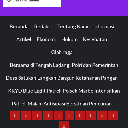
5 hari ago
admin
Beranda
Redaksi
Tentang Kami
informasi
Artikel
Ekonomi
Hukum
Kesehatan
Olah raga
Bersama di Tengah Ladang: Polri dan Pemerintah
Desa Satukan Langkah Bangun Ketahanan Pangan
KRYD Blue Light Patrol: Polsek Marbo Intensifkan
Patroli Malam Antisipasi Begal dan Pencurian
Beranda
Redaksi
Tentang
informasi
Artikel
Ekonomi
Hukum
Kesehatan
Olah
Bersama