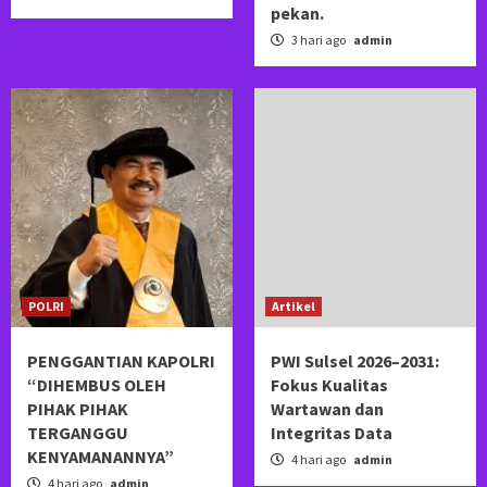
pekan.
3 hari ago
admin
POLRI
Artikel
PENGGANTIAN KAPOLRI
PWI Sulsel 2026–2031:
“DIHEMBUS OLEH
Fokus Kualitas
PIHAK PIHAK
Wartawan dan
TERGANGGU
Integritas Data
KENYAMANANNYA”
4 hari ago
admin
4 hari ago
admin