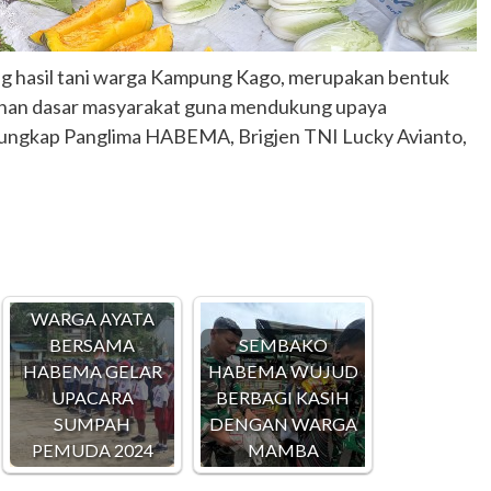
ong hasil tani warga Kampung Kago, merupakan bentuk
han dasar masyarakat guna mendukung upaya
 ungkap Panglima HABEMA, Brigjen TNI Lucky Avianto,
WARGA AYATA
BERSAMA
SEMBAKO
HABEMA GELAR
HABEMA WUJUD
UPACARA
BERBAGI KASIH
SUMPAH
DENGAN WARGA
PEMUDA 2024
MAMBA