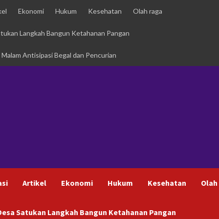
kel
Ekonomi
Hukum
Kesehatan
Olah raga
Satukan Langkah Bangun Ketahanan Pangan
i Malam Antisipasi Begal dan Pencurian
asi
Artikel
Ekonomi
Hukum
Kesehatan
Olah
h Desa Satukan Langkah Bangun Ketahanan Pangan