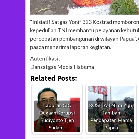
“Inisiatif Satgas Yonif 323 Kostrad membor
kepedulian TNI membantu pelayanan kebutu
percepatan pembangunan di wilayah Papua”,
pasca menerima laporan kegiatan.
Autentikasi :
Dansatgas Media Habema
Related Posts:
Laporan CIC
ROSITA TNI di Yigi,
Dugaan Korupsi
Tambah
Rudiyqnto Tjen
Pendapatan Mama
Sudah…
Papua