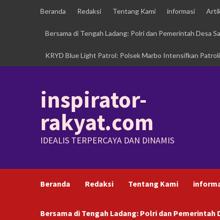
Skip
Beranda
Redaksi
Tentang Kami
informasi
Arti
to
content
Bersama di Tengah Ladang: Polri dan Pemerintah Desa 
KRYD Blue Light Patrol: Polsek Marbo Intensifkan Patrol
inspirator-
rakyat.com
IDEALIS TERPERCAYA DAN DINAMIS
Beranda
Redaksi
Tentang Kami
inform
Bersama di Tengah Ladang: Polri dan Pemerinta