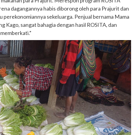
an makanan para Prajurit. Merespon program ROSITA
arena dagangannya habis diborong oleh para Prajurit dan
tu perekonomiannya sekeluarga. Penjual bernama Mama
 Kago, sangat bahagia dengan hasil ROSITA, dan
 memberkati.”