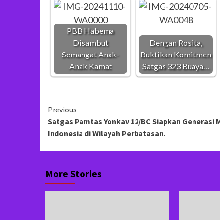
PBB Habema
Disambut
Dengan Rosita,
Semangat Anak-
Buktikan Komitmen
Anak Kamat
Satgas 323 Buaya…
Continue
Previous
Satgas Pamtas Yonkav 12/BC Siapkan Generasi 
Reading
Indonesia di Wilayah Perbatasan.
More Stories