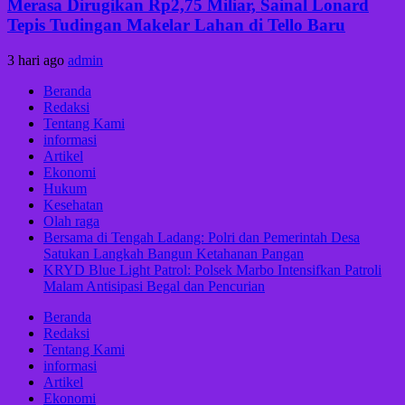
Merasa Dirugikan Rp2,75 Miliar, Sainal Lonard
Tepis Tudingan Makelar Lahan di Tello Baru
3 hari ago
admin
Beranda
Redaksi
Tentang Kami
informasi
Artikel
Ekonomi
Hukum
Kesehatan
Olah raga
Bersama di Tengah Ladang: Polri dan Pemerintah Desa
Satukan Langkah Bangun Ketahanan Pangan
KRYD Blue Light Patrol: Polsek Marbo Intensifkan Patroli
Malam Antisipasi Begal dan Pencurian
Beranda
Redaksi
Tentang Kami
informasi
Artikel
Ekonomi